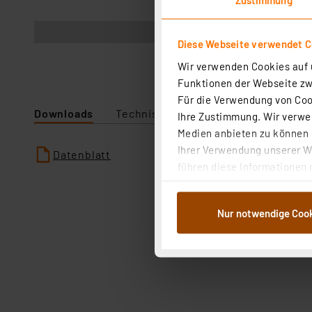
Lieferung ohne LEDs
Diese Webseite verwendet C
Wir verwenden Cookies auf u
Funktionen der Webseite zwi
Für die Verwendung von Cook
Downloads
Technische Daten
Ihre Zustimmung. Wir verwen
Medien anbieten zu können u
Ihrer Verwendung unserer We
Datenblatt
führen diese Informationen 
im Rahmen Ihrer Nutzung der
dem Speichern und Abrufen 
Nur notwendige Coo
Weiterverarbeitung für die 
Abs.1a DSG-VO) zu. Eine deta
Button „Ablehnen oder Einst
ganz oder teilweise zustimm
anpassen oder widerrufen. 
Auswertung und Analyse bis 