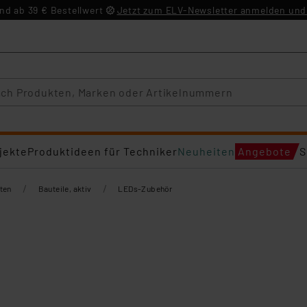
d ab 39 € Bestellwert
Jetzt zum ELV-Newsletter anmelden und 
jekte
Produktideen für Techniker
Neuheiten
Angebote
S
/
/
ten
Bauteile, aktiv
LEDs-Zubehör