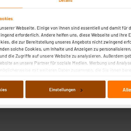
ookies
nserer Webseite. Einige von ihnen sind essentiell und damit für d
ngend erforderlich. Andere helfen uns, diese Webseite und ihre 
ies, die zur Bereitstellung unseres Angebots nicht zwingend erfo
den solche Cookies, um Inhalte und Anzeigen zu personalisieren,
nd die Zugriffe auf unsere Website zu analysieren. Außerdem ge
bsite an unsere Partner für soziale Medien, Werbung und Analyse
möglicherweise mit weiteren Daten zusammen, die Sie ihnen berei
 Dienste gesammelt haben. Indem Sie auf „Alle akzeptieren“ kli
von Informationen auf Ihrem gerät (§25 Abs.1 TTDSG) sowie der 
All
kies
Einstellungen
nachfolgend dargestellten bzw. die von Ihnen ausgewählten Verar
illierte Auflistung der einzelnen Cookies nach Zweck und Anbieter
ellungen“ abrufbar. Sie können die Verwendung nicht notwendiger
en. Ihre erteilte Zustimmung können Sie jederzeit unter dem Link
Die Rechtmäßigkeit der Speicherung, Abrufung und Weiterverarbei
zum Zeitpunkt des Widerrufs bleibt hiervon unberührt. Ihre Brow