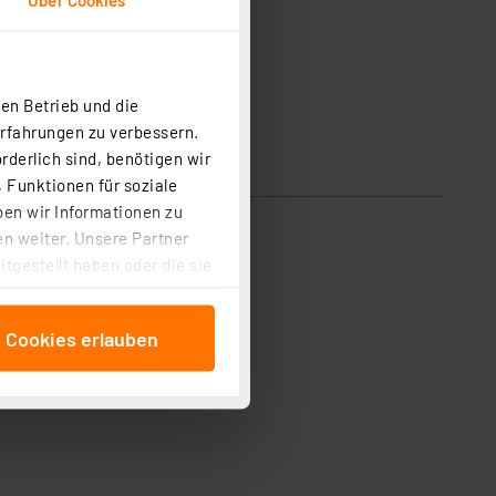
en Betrieb und die
Erfahrungen zu verbessern.
rderlich sind, benötigen wir
 Funktionen für soziale
ben wir Informationen zu
n weiter. Unsere Partner
tgestellt haben oder die sie
cken, stimmen Sie sowohl
anschließenden
e Cookies erlauben
beitungszwecke (Art. 6
 ist durch Klick auf den
 Cookies ablehnen oder ihr
 „Cookie Einstellungen“
tung dieser Daten zur
ser-Einstellungen können