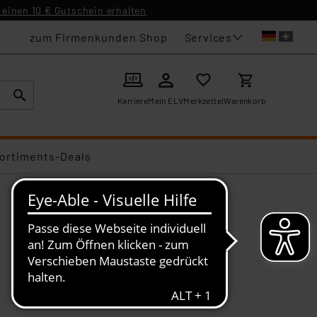
einen 10 € Gutschein erhalten
Services
zum Firmenkunden Shop
Karriere
Mein ELV
Merkzettel
Warenkorb
ortiments-Deals