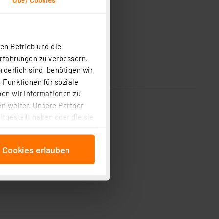
en Betrieb und die
Erfahrungen zu verbessern.
rderlich sind, benötigen wir
 Funktionen für soziale
ben wir Informationen zu
n weiter. Unsere Partner
tgestellt haben oder die sie
cken, stimmen Sie sowohl
anschließenden
e Cookies erlauben
beitungszwecke (Art. 6
 ist durch Klick auf den
 Cookies ablehnen oder ihr
 „Cookie Einstellungen“
tung dieser Daten zur
ser-Einstellungen können