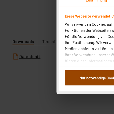
Diese Webseite verwendet C
Wir verwenden Cookies auf u
Funktionen der Webseite zwi
Für die Verwendung von Cook
Downloads
Technische Daten
Ihre Zustimmung. Wir verwen
Medien anbieten zu können u
Ihrer Verwendung unserer We
Datenblatt
führen diese Informationen 
im Rahmen Ihrer Nutzung der
dem Speichern und Abrufen 
Nur notwendige Coo
Weiterverarbeitung für die 
Abs.1a DSG-VO) zu. Eine deta
Button „Ablehnen oder Einst
ganz oder teilweise zustimm
anpassen oder widerrufen. 
Auswertung und Analyse bis 