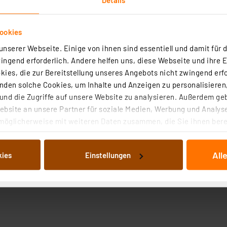
ookies
nserer Webseite. Einige von ihnen sind essentiell und damit für d
ngend erforderlich. Andere helfen uns, diese Webseite und ihre 
ies, die zur Bereitstellung unseres Angebots nicht zwingend erfo
den solche Cookies, um Inhalte und Anzeigen zu personalisieren,
nd die Zugriffe auf unsere Website zu analysieren. Außerdem ge
bsite an unsere Partner für soziale Medien, Werbung und Analyse
möglicherweise mit weiteren Daten zusammen, die Sie ihnen berei
 Dienste gesammelt haben. Indem Sie auf „Alle akzeptieren“ kli
von Informationen auf Ihrem gerät (§25 Abs.1 TTDSG) sowie der 
All
kies
Einstellungen
nachfolgend dargestellten bzw. die von Ihnen ausgewählten Verar
illierte Auflistung der einzelnen Cookies nach Zweck und Anbieter
ellungen“ abrufbar. Sie können die Verwendung nicht notwendiger
en. Ihre erteilte Zustimmung können Sie jederzeit unter dem Link
Die Rechtmäßigkeit der Speicherung, Abrufung und Weiterverarbei
zum Zeitpunkt des Widerrufs bleibt hiervon unberührt. Ihre Brow