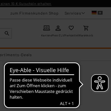
einen 10 € Gutschein erhalten
Services
zum Firmenkunden Shop
Karriere
Mein ELV
Merkzettel
Warenkorb
ortiments-Deals