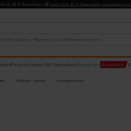
d ab 39 € Bestellwert
Jetzt zum ELV-Newsletter anmelden und 
jekte
Produktideen für Techniker
Neuheiten
Angebote
S
/
/
ten
Gehäuse / Zubehör
Montagematerial