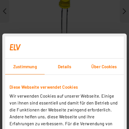
Zustimmung
Details
Über Cookies
Diese Webseite verwendet Cookies
Weitere Modelle
Wir verwenden Cookies auf unserer Webseite. Einige
von ihnen sind essentiell und damit für den Betrieb und
10x LED 5 mm, Rot
die Funktionen der Webseite zwingend erforderlich.
Andere helfen uns, diese Webseite und ihre
Artikel-Nr. 095363
Erfahrungen zu verbessern. Für die Verwendung von
0,70 €