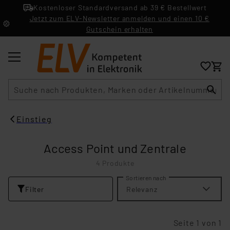
Kostenloser Standardversand ab 39 € Bestellwert
Jetzt zum ELV-Newsletter anmelden und einen 10 €
Gutschein erhalten
Suche
Einstieg
Access Point und Zentrale
4 Produkte
Sortieren nach
Filter
Relevanz
Seite 1 von 1