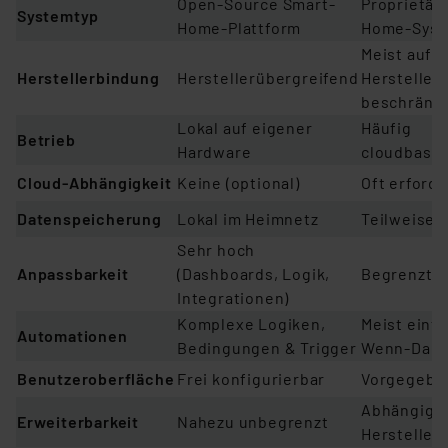
Ope
n-Source Smart-
Propri
etär
Systemtyp
Home-Plattform
Home-Sys
Meist auf 
Herstellerbindung
H
erstellerübergreifend
Hersteller
beschränk
Lokal auf eigener
H
äufig
Betrieb
Hardware
cloudbasie
Cloud-Abhängigkeit
Kein
e (optional)
Oft
erforde
Datenspeicherung
Lokal
im Heimnetz
T
eilweise 
Sehr
hoch
Anpassbarkeit
(Dashboards, Logik,
B
egrenzt
Integrationen)
Komplexe Log
iken,
Meist einf
Automationen
Bedingungen & Trigger
Wenn-Dann
Benutzeroberfläche
Fr
ei konfigurierbar
Vorgegebe
Abh
ängig 
Erweiterbarkeit
Nahezu unbegrenzt
Hersteller