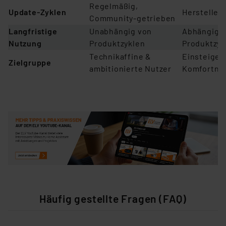
Regelmäßig,
Update-Zyklen
H
ersteller
Community-g
etrieben
Langfristige
Unabhäng
ig von
Abhäng
ig 
Nutzung
Produktzyklen
Produktzyk
Te
chnikaffine &
E
insteiger
Zielgruppe
ambitionierte Nutzer
Komfortnu
Häufig gestellte Fragen (FAQ)