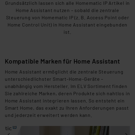
G
rundsätzlich lassen sich alle Homematic IP Artikel in
angezeigt wird.
Home Assistant nutzen – sobald die zentrale
Steuerung von Homematic IP (z. B. Access
Point oder
„Einige Drittanbieter verarbeiten personenbezogene
Home Control Unit) in Home Assistant eingebunden
Daten in den USA. Ihre Einwilligung zur Einbindung von
ist.
Cookies dieser Drittanbieter umfasst daher ggf. auch
die Verarbeitung Ihrer Daten in den USA gemäß Art. 49
(1) lit. a DSGVO. Nähere Infos zu diesen Drittanbietern
und zu der jeweiligen Datenübermittlung erhalten Sie in
Kompatible Marken für Home Assistant
der Datenschutzerklärung. Für die USA besteht kein
Angemessenheitsbeschluss der EU. Dies bedeutet,
Home Assistant ermöglicht die zentrale Steuerung
dass die USA als Land mit unzureichendem
unterschiedlichster Smart-Home-Geräte –
Datenschutz nach EU-Standards eingestuft wird. So
unabhängig vom Hersteller. Im ELV Sortiment
finden
besteht etwa das Risiko, dass US-Behörden
Sie zahlreiche Marken, deren Produkte sich nahtlos in
personenbezogene Daten in
Home Assistant integrieren lassen. So entsteht ein
Überwachungsprogrammen verarbeiten, ohne dass
Smart Home, das exakt zu
Ihren Anforderungen passt
hiergegen Klagemöglichkeiten für Europäer bestehen.
und jederzeit erweitert werden kann.
Unsere Kooperation mit diesen Dienstleistern stützt
sich auf die Standarddatenschutzklauseln der
Europäischen Kommission sowie einer eigenen