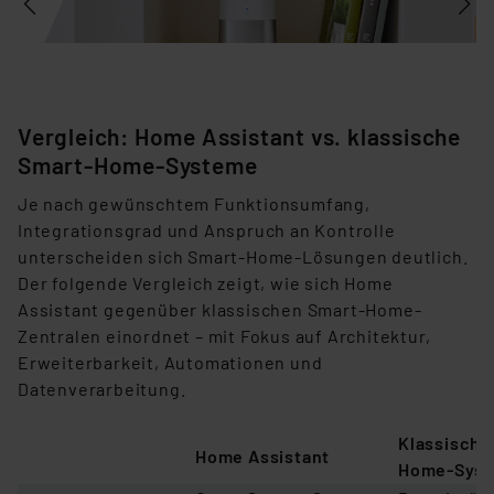
Beurteilung der mit der Datenübermittlung,
insbesondere der Art der übermittelten Daten,
verbundenen Risiken.“
Impressum
|
Datenschutzerklärung
Vergleich: Home Assistant vs. klassische
Smart-Home-Systeme
J
e nach gewünschtem Funktionsumfang,
Integrationsgrad und Anspruch an Kontrolle
unterscheiden sich Smart-Home-Lösungen deutlich.
Der folgende Vergleich zeigt, wie sich Home
Assistant gegenüber klassischen Smart-Home-
Zentralen einordnet – mit Fokus auf Architektur,
Erweiterbarkeit, Automationen und
Datenverarbeitung.
Klassische
Home Assistant
Home-Sys