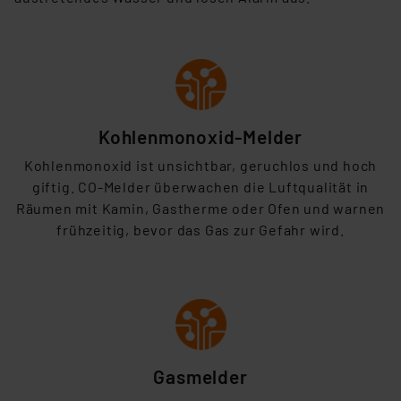
Weiterverarbeitung dieser Daten zur Auswertung und
Analyse bis zum Zeitpunkt des Widerrufs bleibt hiervon
unberührt. Ihre Browser-Einstellungen können dazu
führen, dass die Einstellungen nicht längerfristig
gespeichert werden und dieses Banner erneut
angezeigt wird.
Kohlenmonoxid-Melder
„Einige Drittanbieter verarbeiten personenbezogene
Kohlenmonoxid ist unsichtbar, geruchlos und hoch
Daten in den USA. Ihre Einwilligung zur Einbindung von
giftig. CO-Melder überwachen die Luftqualität in
Cookies dieser Drittanbieter umfasst daher ggf. auch
Räumen mit Kamin, Gastherme oder Ofen
und warnen
die Verarbeitung Ihrer Daten in den USA gemäß Art. 49
frühzeitig, bevor das Gas zur Gefahr wird.
(1) lit. a DSGVO. Nähere Infos zu diesen Drittanbietern
und zu der jeweiligen Datenübermittlung erhalten Sie in
der Datenschutzerklärung. Für die USA besteht kein
Angemessenheitsbeschluss der EU. Dies bedeutet,
dass die USA als Land mit unzureichendem
Datenschutz nach EU-Standards eingestuft wird. So
besteht etwa das Risiko, dass US-Behörden
Gasmelder
personenbezogene Daten in