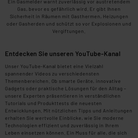
Ein Gasmelder warnt zuverlässig vor austretendem
Überwachungsprogrammen verarbeiten, ohne dass
Gas, bevor es gefährlich wird. Er gibt Ihnen
hiergegen Klagemöglichkeiten für Europäer bestehen.
Sicherheit in Räumen mit Gasthermen,
Heizungen
Unsere Kooperation mit diesen Dienstleistern stützt
oder Gasherden und schützt so vor Explosionen und
sich auf die Standarddatenschutzklauseln der
Vergiftungen.
Europäischen Kommission sowie einer eigenen
Beurteilung der mit der Datenübermittlung,
insbesondere der Art der übermittelten Daten,
Entdecken Sie unseren YouTube-Kanal
verbundenen Risiken.“
Unser
YouTube-Kanal
bietet eine Vielzahl
Impressum
|
Datenschutzerklärung
spannender Videos zu verschiedensten
Themenbereichen. Ob smarte Geräte, innovative
Gadgets
oder praktische Lösungen für den Alltag –
unsere Experten präsentieren in verständlichen
Tutorials und Produkttests die neuesten
Entwicklungen. Mit nützlichen Tipps und Anleitungen
erhalten Sie wertvolle Einblicke, wie Sie moderne
Technologien effizient und zuverlässig
in Ihrem
Leben einsetzen können. Ein Muss für alle, die sich