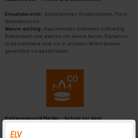
Einsatzbereich:
Schlafzimmer, Kinderzimmer, Flure,
Wohnbereiche
Warum wichtig:
Rauchmelder erkennen frühzeitig
Brandrauch und warnen mit einem lauten Signalton.
In
Deutschland sind sie in privaten Wohnräumen
gesetzlich vorgeschrieben.
Kohlenmonoxid Melder – Schutz vor dem
unsichtbaren Gas
Einsatzbereich:
Räume mit Gasheizung, Kamin,