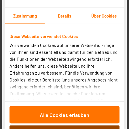
Gasherd, Wohnmobil
Warum wichtig:
Kohlenmonoxid ist geruchlos,
Zustimmung
Details
Über Cookies
farblos und hoch giftig. Es entsteht bei
unvollständiger Verbrennung
und kann sich
unbemerkt in geschlossenen Räumen ansammeln.
Diese Webseite verwendet Cookies
Wir verwenden Cookies auf unserer Webseite. Einige
von ihnen sind essentiell und damit für den Betrieb und
die Funktionen der Webseite zwingend erforderlich.
Andere helfen uns, diese Webseite und ihre
Erfahrungen zu verbessern. Für die Verwendung von
Cookies, die zur Bereitstellung unseres Angebots nicht
zwingend erforderlich sind, benötigen wir Ihre
Zustimmung. Wir verwenden solche Cookies, um
Gasmelder – Sicherheit bei Propan, Butan und Erdgas
Inhalte und Anzeigen zu personalisieren, Funktionen
für soziale Medien anbieten zu können und die Zugriffe
Einsatzbereich:
Küche, Heizräume, Wohnmobil, Boot
Alle Cookies erlauben
auf unsere Website zu analysieren. Außerdem geben
Warum wichtig:
Gasmelder erkennen austretendes
wir Informationen zu Ihrer Verwendung unserer Website
Gas und warnen vor Explosionsgefahr. Besonders in
an unsere Partner für soziale Medien, Werbung und