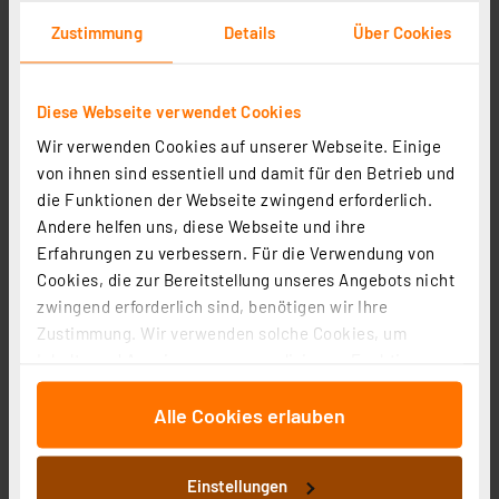
Zustimmung
Details
Über Cookies
Diese Webseite verwendet Cookies
Wir verwenden Cookies auf unserer Webseite. Einige
von ihnen sind essentiell und damit für den Betrieb und
die Funktionen der Webseite zwingend erforderlich.
Andere helfen uns, diese Webseite und ihre
Erfahrungen zu verbessern. Für die Verwendung von
Cookies, die zur Bereitstellung unseres Angebots nicht
zwingend erforderlich sind, benötigen wir Ihre
Zustimmung. Wir verwenden solche Cookies, um
Inhalte und Anzeigen zu personalisieren, Funktionen
Angebote für Haus, Garten & Alltag
für soziale Medien anbieten zu können und die Zugriffe
Alle Cookies erlauben
auf unsere Website zu analysieren. Außerdem geben
wir Informationen zu Ihrer Verwendung unserer Website
an unsere Partner für soziale Medien, Werbung und
Einstellungen
Analysen weiter. Unsere Partner führen diese