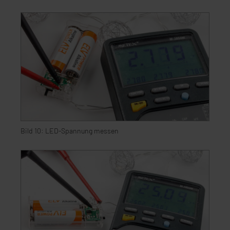
VO) zu. Eine detaillierte Auflistung der einzelnen
Cookies nach Zweck und Anbieter ist durch Klick auf
den Button „Ablehnen oder Einstellungen“ abrufbar. Sie
können die Verwendung nicht notwendiger Cookies
ablehnen oder ihr ganz oder teilweise zustimmen. Ihre
erteilte Zustimmung können Sie jederzeit unter dem
Link „Cookie Einstellungen“ anpassen oder widerrufen.
Die Rechtmäßigkeit der Speicherung, Abrufung und
Weiterverarbeitung dieser Daten zur Auswertung und
Analyse bis zum Zeitpunkt des Widerrufs bleibt hiervon
unberührt. Ihre Browser-Einstellungen können dazu
Bild 10: LED-Spannung messen
führen, dass die Einstellungen nicht längerfristig
gespeichert werden und dieses Banner erneut
angezeigt wird.
„Einige Drittanbieter verarbeiten personenbezogene
Daten in den USA. Ihre Einwilligung zur Einbindung von
Cookies dieser Drittanbieter umfasst daher ggf. auch
die Verarbeitung Ihrer Daten in den USA gemäß Art. 49