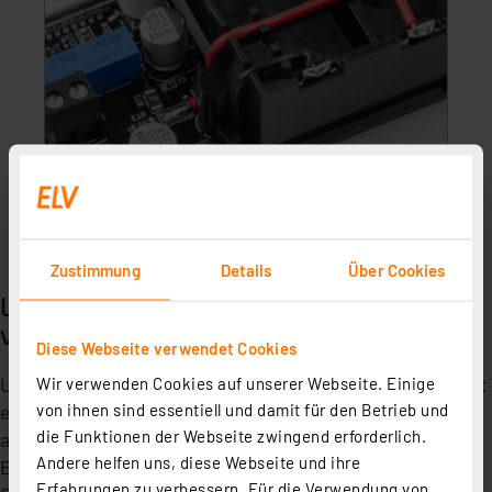
Bild 9: Anschlussdrähte des Batteriehalters mit den Pads
der Platine verlöten
Zustimmung
Details
Über Cookies
Umzubauendes Objekt/Lichterkette
vorbereiten
Diese Webseite verwendet Cookies
Um später die Ausgangsspannung des Netzteils korrekt
Wir verwenden Cookies auf unserer Webseite. Einige
von ihnen sind essentiell und damit für den Betrieb und
einstellen zu können, ermitteln Sie bei allen
die Funktionen der Webseite zwingend erforderlich.
anzuschließenden Verbrauchern zunächst deren
Andere helfen uns, diese Webseite und ihre
Betriebsspannung und Stromaufnahme im
Erfahrungen zu verbessern. Für die Verwendung von