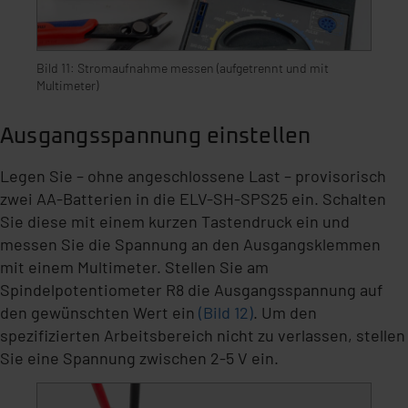
(1) lit. a DSGVO. Nähere Infos zu diesen Drittanbietern
und zu der jeweiligen Datenübermittlung erhalten Sie in
der Datenschutzerklärung. Für die USA besteht kein
Bild 11: Stromaufnahme messen (aufgetrennt und mit
Angemessenheitsbeschluss der EU. Dies bedeutet,
Multimeter)
dass die USA als Land mit unzureichendem
Datenschutz nach EU-Standards eingestuft wird. So
Ausgangsspannung einstellen
besteht etwa das Risiko, dass US-Behörden
personenbezogene Daten in
Legen Sie – ohne angeschlossene Last – provisorisch
Überwachungsprogrammen verarbeiten, ohne dass
zwei AA-Batterien in die ELV-SH-SPS25 ein. Schalten
hiergegen Klagemöglichkeiten für Europäer bestehen.
Sie diese mit einem kurzen Tastendruck ein und
Unsere Kooperation mit diesen Dienstleistern stützt
messen Sie die Spannung an den Ausgangsklemmen
sich auf die Standarddatenschutzklauseln der
mit einem Multimeter. Stellen Sie am
Europäischen Kommission sowie einer eigenen
Spindelpotentiometer R8 die Ausgangsspannung auf
Beurteilung der mit der Datenübermittlung,
den gewünschten Wert ein
(Bild 12)
. Um den
insbesondere der Art der übermittelten Daten,
spezifizierten Arbeitsbereich nicht zu verlassen, stellen
verbundenen Risiken.“
Sie eine Spannung zwischen 2-5 V ein.
Impressum
|
Datenschutzerklärung