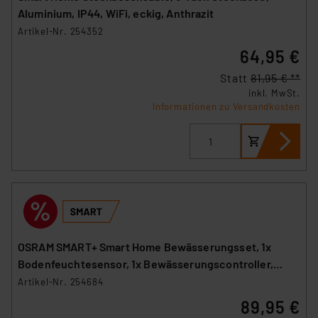
Aluminium, IP44, WiFi, eckig, Anthrazit
Artikel-Nr. 254352
64,95 €
Statt
81,95 € **
inkl. MwSt.
Informationen zu Versandkosten
OSRAM SMART+ Smart Home Bewässerungsset, 1x
Bodenfeuchtesensor, 1x Bewässerungscontroller,
WLAN
Artikel-Nr. 254684
89,95 €