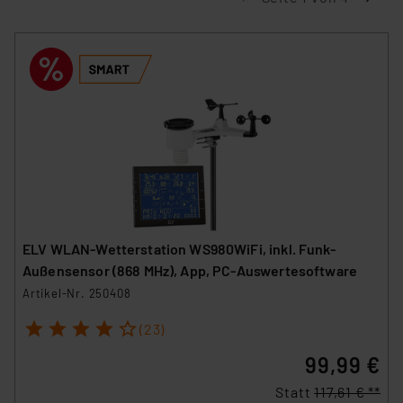
ELV WLAN-Wetterstation WS980WiFi, inkl. Funk-
Außensensor (868 MHz), App, PC-Auswertesoftware
Artikel-Nr. 250408
1
2
3
4
5
(23)
99,99 €
Statt
117,61 € **