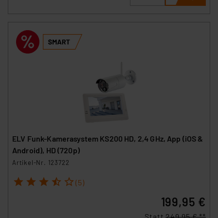
ELV Funk-Kamerasystem KS200 HD, 2,4 GHz, App (iOS &
Android), HD (720p)
Artikel-Nr. 123722
1
2
3
4
5
(5)
199,95 €
Statt
249,95 € **