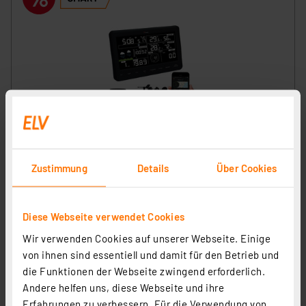
Ventus WLAN-Wetterstation W830, inkl. Solar-Funk-
Kombisensor (868 MHz), 17,4-cm-LC-Display (6,85")
Zustimmung
Details
Über Cookies
Artikel-Nr. 129870
1
2
3
4
5
(13)
Diese Webseite verwendet Cookies
119,95 €
Wir verwenden Cookies auf unserer Webseite. Einige
Statt
129,95 € **
von ihnen sind essentiell und damit für den Betrieb und
inkl. MwSt.
die Funktionen der Webseite zwingend erforderlich.
Informationen zu Versandkosten
Andere helfen uns, diese Webseite und ihre
Erfahrungen zu verbessern. Für die Verwendung von