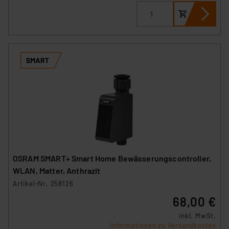
(1) lit. a DSGVO. Nähere Infos zu diesen Drittanbietern
und zu der jeweiligen Datenübermittlung erhalten Sie in
der Datenschutzerklärung. Für die USA besteht kein
Angemessenheitsbeschluss der EU. Dies bedeutet,
dass die USA als Land mit unzureichendem
Datenschutz nach EU-Standards eingestuft wird. So
besteht etwa das Risiko, dass US-Behörden
personenbezogene Daten in
Überwachungsprogrammen verarbeiten, ohne dass
hiergegen Klagemöglichkeiten für Europäer bestehen.
Unsere Kooperation mit diesen Dienstleistern stützt
sich auf die Standarddatenschutzklauseln der
Europäischen Kommission sowie einer eigenen
OSRAM SMART+ Smart Home Bewässerungscontroller,
Beurteilung der mit der Datenübermittlung,
WLAN, Matter, Anthrazit
insbesondere der Art der übermittelten Daten,
Artikel-Nr. 258126
verbundenen Risiken.“
68,00 €
Impressum
|
Datenschutzerklärung
inkl. MwSt.
Informationen zu Versandkosten