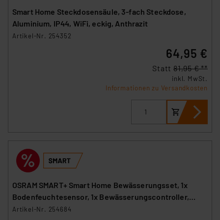
Smart Home Steckdosensäule, 3-fach Steckdose,
Aluminium, IP44, WiFi, eckig, Anthrazit
Artikel-Nr. 254352
64,95 €
Statt
81,95 € **
inkl. MwSt.
Informationen zu Versandkosten
OSRAM SMART+ Smart Home Bewässerungsset, 1x
Bodenfeuchtesensor, 1x Bewässerungscontroller,
WLAN
Artikel-Nr. 254684