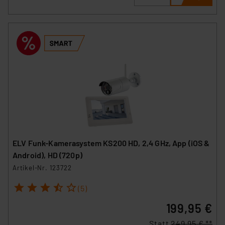
ELV Funk-Kamerasystem KS200 HD, 2,4 GHz, App (iOS &
Android), HD (720p)
Artikel-Nr. 123722
1
2
3
4
5
(5)
199,95 €
Statt
249,95 € **