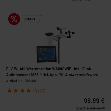
ELV WLAN-Wetterstation WS980WiFi, inkl. Funk-
Außensensor (868 MHz), App, PC-Auswertesoftware
Artikel-Nr. 250408
1
2
3
4
5
(23)
99,99 €
Statt
117,61 € **