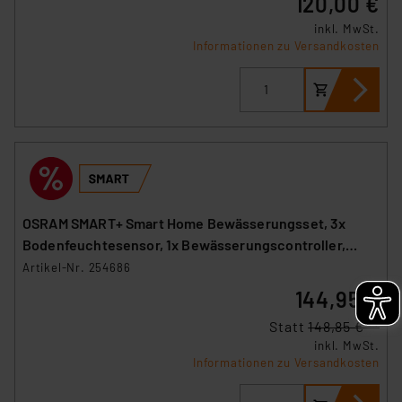
120,00 €
inkl. MwSt.
Informationen zu Versandkosten
OSRAM SMART+ Smart Home Bewässerungsset, 3x
Bodenfeuchtesensor, 1x Bewässerungscontroller,
WLAN
Artikel-Nr. 254686
144,95 €
Statt
148,85 € **
inkl. MwSt.
Informationen zu Versandkosten