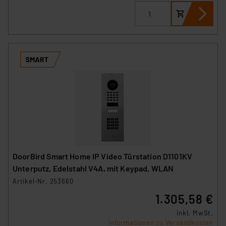
(1) lit. a DSGVO. Nähere Infos zu diesen Drittanbietern
und zu der jeweiligen Datenübermittlung erhalten Sie in
der Datenschutzerklärung. Für die USA besteht kein
Angemessenheitsbeschluss der EU. Dies bedeutet,
dass die USA als Land mit unzureichendem
Datenschutz nach EU-Standards eingestuft wird. So
besteht etwa das Risiko, dass US-Behörden
personenbezogene Daten in
Überwachungsprogrammen verarbeiten, ohne dass
hiergegen Klagemöglichkeiten für Europäer bestehen.
Unsere Kooperation mit diesen Dienstleistern stützt
sich auf die Standarddatenschutzklauseln der
Europäischen Kommission sowie einer eigenen
DoorBird Smart Home IP Video Türstation D1101KV
Beurteilung der mit der Datenübermittlung,
Unterputz, Edelstahl V4A, mit Keypad, WLAN
insbesondere der Art der übermittelten Daten,
Artikel-Nr. 253660
verbundenen Risiken.“
1.305,58 €
Impressum
|
Datenschutzerklärung
inkl. MwSt.
Informationen zu Versandkosten