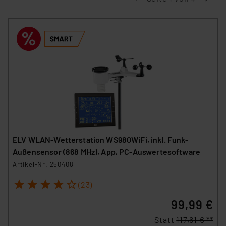
ELV WLAN-Wetterstation WS980WiFi, inkl. Funk-
Außensensor (868 MHz), App, PC-Auswertesoftware
Artikel-Nr. 250408
1
2
3
4
5
(23)
99,99 €
Statt
117,61 € **