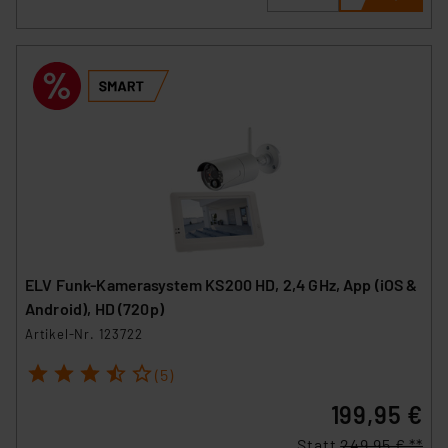
ELV Funk-Kamerasystem KS200 HD, 2,4 GHz, App (iOS &
Android), HD (720p)
Artikel-Nr. 123722
1
2
3
4
5
(5)
199,95 €
Statt
249,95 € **