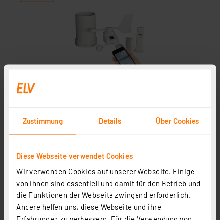
Mobile Alerts Wetter-Starter-Set MA10050
Artikel-Nr. 122007
1
2
3
4
5
(4)
Zustimmung
Details
Über Cookies
194,95 €
inkl. MwSt.
Diese Webseite verwendet Cookies
Informationen zu Versandkosten
Wir verwenden Cookies auf unserer Webseite. Einige
von ihnen sind essentiell und damit für den Betrieb und
die Funktionen der Webseite zwingend erforderlich.
Andere helfen uns, diese Webseite und ihre
Erfahrungen zu verbessern. Für die Verwendung von