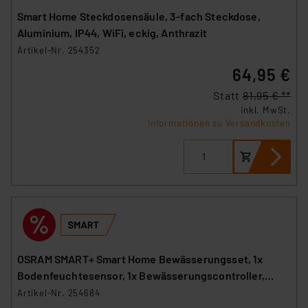
Smart Home Steckdosensäule, 3-fach Steckdose,
Aluminium, IP44, WiFi, eckig, Anthrazit
Artikel-Nr. 254352
64,95 €
Statt
81,95 € **
inkl. MwSt.
Informationen zu Versandkosten
OSRAM SMART+ Smart Home Bewässerungsset, 1x
Bodenfeuchtesensor, 1x Bewässerungscontroller,
WLAN
Artikel-Nr. 254684