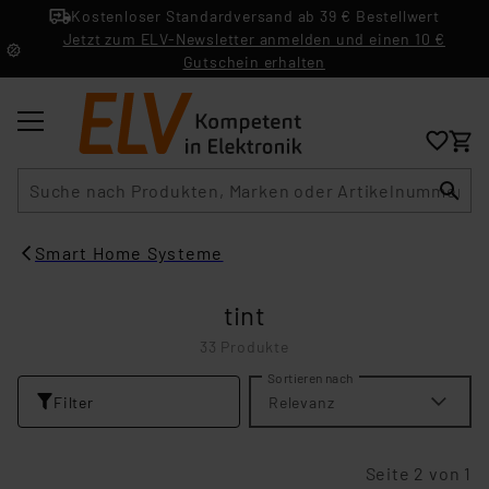
Kostenloser Standardversand ab 39 € Bestellwert
Jetzt zum ELV-Newsletter anmelden und einen 10 €
Gutschein erhalten
Suche
Smart Home Systeme
tint
33 Produkte
Sortieren nach
Filter
Relevanz
Seite 2 von 1