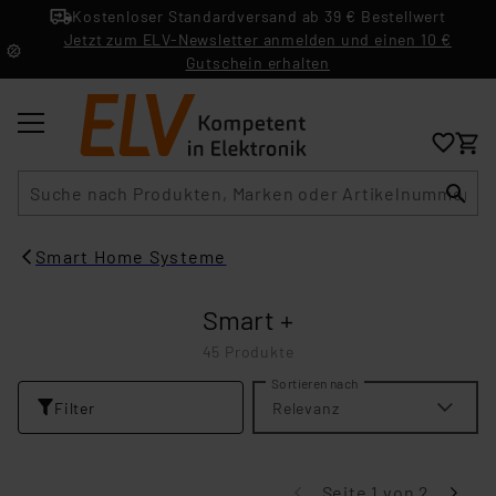
Kostenloser Standardversand ab 39 € Bestellwert
Jetzt zum ELV-Newsletter anmelden und einen 10 €
Gutschein erhalten
Suche
Smart Home Systeme
Smart +
45 Produkte
Sortieren nach
Filter
Relevanz
Seite 1 von 2