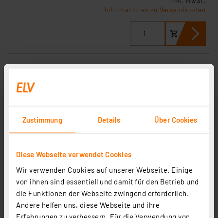
inkl. MwSt.
Informationen zu Versandkosten
Zustimmung
Details
Über Cookies
Diese Webseite verwendet Cookies
Wir verwenden Cookies auf unserer Webseite. Einige
OSRAM SMART+ Smart Home WLAN-Schaltmodul, 1-
von ihnen sind essentiell und damit für den Betrieb und
Kanal, Unterputz, Weiß
die Funktionen der Webseite zwingend erforderlich.
Artikel-Nr. 254736
Andere helfen uns, diese Webseite und ihre
18,00 €
Erfahrungen zu verbessern. Für die Verwendung von