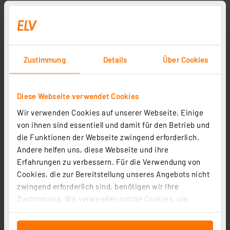
Zustimmung
Details
Über Cookies
Diese Webseite verwendet Cookies
Wir verwenden Cookies auf unserer Webseite. Einige
Homematic IP Smart Home Garagentortaster, HmIP-
von ihnen sind essentiell und damit für den Betrieb und
WGC
die Funktionen der Webseite zwingend erforderlich.
Artikel-Nr. 150586
Andere helfen uns, diese Webseite und ihre
Erfahrungen zu verbessern. Für die Verwendung von
1
2
3
4
5
(9)
Cookies, die zur Bereitstellung unseres Angebots nicht
zwingend erforderlich sind, benötigen wir Ihre
69,95 €
Zustimmung. Wir verwenden solche Cookies, um
inkl. MwSt.
Inhalte und Anzeigen zu personalisieren, Funktionen
Informationen zu Versandkosten
für soziale Medien anbieten zu können und die Zugriffe