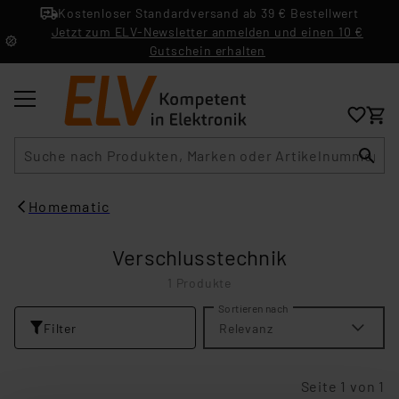
Kostenloser Standardversand ab 39 € Bestellwert
Jetzt zum ELV-Newsletter anmelden und einen 10 €
Gutschein erhalten
Suche
Homematic
Verschlusstechnik
1 Produkte
Sortieren nach
Filter
Relevanz
Seite 1 von 1