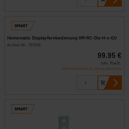
Beurteilung der mit der Datenübermittlung,
insbesondere der Art der übermittelten Daten,
verbundenen Risiken.“
Impressum
|
Datenschutzerklärung
Homematic Displayfernbedienung HM-RC-Dis-H-x-EU
Artikel-Nr. 131556
99,95 €
inkl. MwSt.
Informationen zu Versandkosten