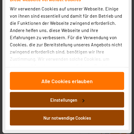
Wir verwenden Cookies auf unserer Webseite. Einige
von ihnen sind essentiell und damit für den Betrieb und
die Funktionen der Webseite zwingend erforderlich.
Andere helfen uns, diese Webseite und ihre
Erfahrungen zu verbessern. Für die Verwendung von
Cookies, die zur Bereitstellung unseres Angebots nicht
zwingend erforderlich sind, benötigen wir Ihre
Zustimmung. Wir verwenden solche Cookies, um
Inhalte und Anzeigen zu personalisieren, Funktionen
für soziale Medien anbieten zu können und die Zugriffe
Homematic Funk-Heizkörperthermostat HM-CC-RT-DN
Alle Cookies erlauben
auf unsere Website zu analysieren. Außerdem geben
für Smart Home / Hausautomation
wir Informationen zu Ihrer Verwendung unserer Website
Artikel-Nr. 105155
an unsere Partner für soziale Medien, Werbung und
Einstellungen
Analysen weiter. Unsere Partner führen diese
69,95 €
Informationen möglicherweise mit weiteren Daten
inkl. MwSt.
zusammen, die Sie ihnen bereitgestellt haben oder die
Nur notwendige Cookies
Informationen zu Versandkosten
sie im Rahmen Ihrer Nutzung der Dienste gesammelt
haben. Indem Sie auf „Alle akzeptieren“ klicken,