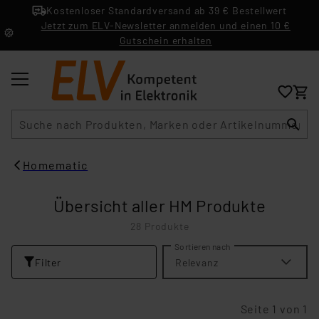
Kostenloser Standardversand ab 39 € Bestellwert
Jetzt zum ELV-Newsletter anmelden und einen 10 €
Gutschein erhalten
Suche
Homematic
Übersicht aller HM Produkte
28 Produkte
Sortieren nach
Filter
Relevanz
Seite 1 von 1