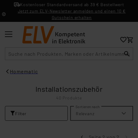
Kostenloser Standardversand ab 39 € Bestellwert
Jetzt zum ELV-Newsletter anmelden und einen 10 €
Gutschein erhalten
Suche
Homematic
Installationszubehör
40 Produkte
Sortieren nach
Filter
Relevanz
Seite 2 von 2