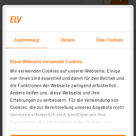
Homematic IP Ersatz-Gehäuse mit Zubehör für HmIP-
WTH-2
Artikel-Nr. 157223
Zustimmung
Details
Über Cookies
1
2
3
4
5
(2)
Diese Webseite verwendet Cookies
9,95 €
Wir verwenden Cookies auf unserer Webseite. Einige
inkl. MwSt.
Informationen zu Versandkosten
von ihnen sind essentiell und damit für den Betrieb und
die Funktionen der Webseite zwingend erforderlich.
Andere helfen uns, diese Webseite und ihre
Erfahrungen zu verbessern. Für die Verwendung von
Cookies, die zur Bereitstellung unseres Angebots nicht
zwingend erforderlich sind, benötigen wir Ihre
Homematic IP Ersatz-Tragplatte für Präsenzmelder, 3
Zustimmung. Wir verwenden solche Cookies, um
Stück
Inhalte und Anzeigen zu personalisieren, Funktionen
Artikel-Nr. 157219