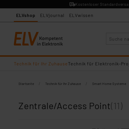
Kostenloser Standardversan
ELVshop
ELVjournal
ELVwissen
Suche
Technik für Ihr Zuhause
Technik für Elektronik-Pro
/
/
Startseite
Technik für Ihr Zuhause
Smart Home Systeme
Zentrale/Access Point
(11)