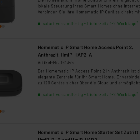
Die Homematic IP Home Control Unit ermö,glicht d
ngemessenheitsbeschluss der EU. Dies bedeutet, dass die USA al
lokale Steuerung Ihres Smart Homes ohne Internet
rds eingestuft wird. So besteht etwa das Risiko, dass US-Beh
Verbinden Sie Ihre Homematic IP Gerä,te direkt mi
ammen verarbeiten, ohne dass hiergegen Klagemöglichkeiten fü
der Smart Home Zentrale und steuern Sie Ihr Zuha
sofort versandfertig - Lieferzeit: 1-2 Werktage²
bequem per Smartphone, Sprachbefehl, Funksend
en Dienstleistern stützt sich auf die Standarddatenschutzklause
und Sensoren. Genieß,en Sie maximale Privatsphä
nen Beurteilung der mit der Datenübermittlung, insbesondere der
und Zuverlä,ssigkeit mit der intuitiven und
.“
zukunftssicheren Zentrale.
Homematic IP Smart Home Access Point 2,
klärung
Anthrazit, HmIP-HAP2-A
Artikel-Nr. 161345
Der Homematic IP Access Point 2 in Anthrazit ist d
elegante Zentrale für Ihr Smart Home. Er verbinde
zu 120 Geräte sicher über die Cloud und ermöglich
eine intuitive Steuerung per App oder Sprachbefeh
sofort versandfertig - Lieferzeit: 1-2 Werktage²
Die Einrichtung erfolgt schnell per QR-Code. Ideal 
moderne Wohnräume – flexibel erweiterbar mit Fu
und Wired-Komponenten.
Homematic IP Smart Home Starter Set Zutritt 
HmIP‑DLP und HmIP-HAP2