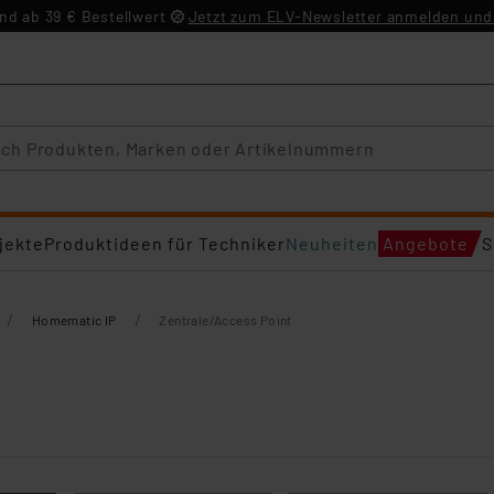
d ab 39 € Bestellwert
Jetzt zum ELV-Newsletter anmelden und 
jekte
Produktideen für Techniker
Neuheiten
Angebote
S
/
/
Homematic IP
Zentrale/Access Point