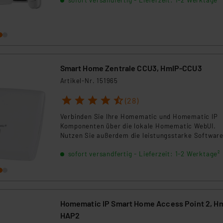
sofort versandfertig - Lieferzeit: 1-2 Werktage²
sprechen Sie mit Besuchern über die integrierte
Gegensprechfunktion und entriegeln oder verriege
Sie die Tür bequem per Smartphone. Der
Türschlossantrieb wird ohne Bohren montiert und
ermöglicht individuelle Zutrittsrechte mit Zeitprofi
Die 3-MP-Video-Türklingel liefert Livebilder aufs
Smartphone und informiert dank Bewegungserken
per Push-Nachricht über relevante Ereignisse.
Smart Home Zentrale CCU3, HmIP-CCU3
Artikel-Nr. 151965
1
2
3
4
5
(28)
Verbinden Sie Ihre Homematic und Homematic IP
Komponenten über die lokale Homematic WebUI.
Nutzen Sie außerdem die leistungsstarke Software
CREATOR NEO, um Ihre eigene App zu gestalten un
sofort versandfertig - Lieferzeit: 1-2 Werktage²
viele Systeme anderer Hersteller zu integrieren.
Homematic IP Smart Home Access Point 2, H
HAP2