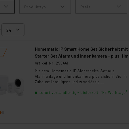
Produkttyp
Preis
:
Homematic IP Smart Home Set Sicherheit mit
Starter Set Alarm und Innenkamera – plus, Hm
SK7 und HmIP-CI-PL
Artikel-Nr. 255441
Mit dem Homematic IP Sicherheits-Set aus
Alarmanlage und Innenkamera plus sichern Sie Ihr
Zuhause intelligent und zuverlässig.
Bewegungsmelder, Fenster- und Türkontakt sowie
sofort versandfertig - Lieferzeit: 1-2 Werktage²
Alarmsirene erkennen unbefugte Aktivitäten sofor
und alarmieren mit lautem Signal sowie Push-
Nachrichten auf Ihr Smartphone. Die schwenk- un
neigbare Homematic IP Innenkamera plus liefert
hochauflösende 4-MP-Livebilder mit Tag- und
Nachtsicht. Dank KI-gestützter Bewegungs- und
Geräuscherkennung, automatischer