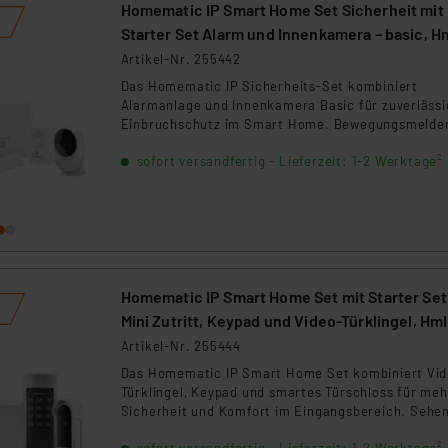
Bewegungsverfolgung und integrierter Sirene wer
Homematic IP Smart Home Set Sicherheit mit
relevante Ereignisse präzise erfasst und Fehlalar
Starter Set Alarm und Innenkamera – basic, H
reduziert.
SK7 und HmIP-CI-B
Artikel-Nr. 255442
Das Homematic IP Sicherheits-Set kombiniert
Alarmanlage und Innenkamera Basic für zuverläss
Einbruchschutz im Smart Home. Bewegungsmelder
Fenster- und Türkontakt sowie Alarmsirene erken
sofort versandfertig - Lieferzeit: 1-2 Werktage²
unbefugte Aktivitäten sofort und informieren per
Push-Nachricht über die Homematic IP App. Die
smarte WLAN-Innenkamera liefert hochauflösende
MP-Livebilder mit Tag- und Nachtsicht bis 10 m. D
KI-gestützter Bewegungs- und Geräuscherkennun
werden Fehlalarme reduziert und relevante Ereign
zuverlässig erkannt. Auf Live-Streams und
Aufzeichnungen greifen Sie jederzeit per App zu. M
Homematic IP Smart Home Set mit Starter Set
Sprachsteuerung über Amazon Alexa und Google
Mini Zutritt, Keypad und Video-Türklingel, Hm
Assistant sowie vielfältigen
SK25, HmIP-WKP und HmIP-CODB
Artikel-Nr. 255444
Erweiterungsmöglichkeiten für Licht-, Heizungs-,
Rollladen- und Zutrittssteuerung bildet das System
Das Homematic IP Smart Home Set kombiniert Vid
ideale Basis für ein sicheres und vernetztes Smart
Türklingel, Keypad und smartes Türschloss für meh
Home.
Sicherheit und Komfort im Eingangsbereich. Sehen
per App jederzeit, wer vor Ihrer Haustür steht,