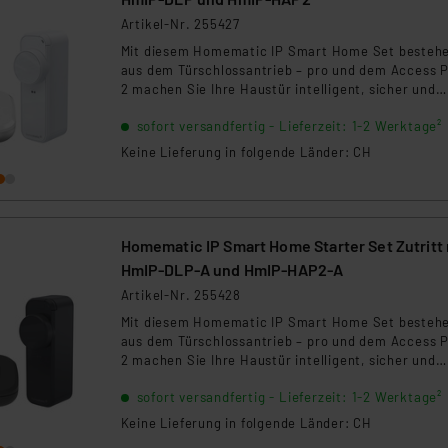
Artikel-Nr. 255427
Mit diesem Homematic IP Smart Home Set besteh
aus dem Türschlossantrieb – pro und dem Access P
2 machen Sie Ihre Haustür intelligent, sicher und
komfortabel steuerbar. Öffnen, entriegeln und
sofort versandfertig - Lieferzeit: 1-2 Werktage²
verriegeln Sie Ihre Tür bequem per Smartphone-Ap
Sprachsteuerung oder optionalem Zubehör und
Keine Lieferung in folgende Länder: CH
verwalten Sie individuelle Zutrittsberechtigungen 
Familie, Gäste oder Dienstleister.
Homematic IP Smart Home Starter Set Zutritt 
HmIP‑DLP-A und HmIP-HAP2-A
Artikel-Nr. 255428
Mit diesem Homematic IP Smart Home Set besteh
aus dem Türschlossantrieb – pro und dem Access P
2 machen Sie Ihre Haustür intelligent, sicher und
komfortabel steuerbar. Öffnen, entriegeln und
sofort versandfertig - Lieferzeit: 1-2 Werktage²
verriegeln Sie Ihre Tür bequem per Smartphone-Ap
Sprachsteuerung oder optionalem Zubehör und
Keine Lieferung in folgende Länder: CH
verwalten Sie individuelle Zutrittsberechtigungen 