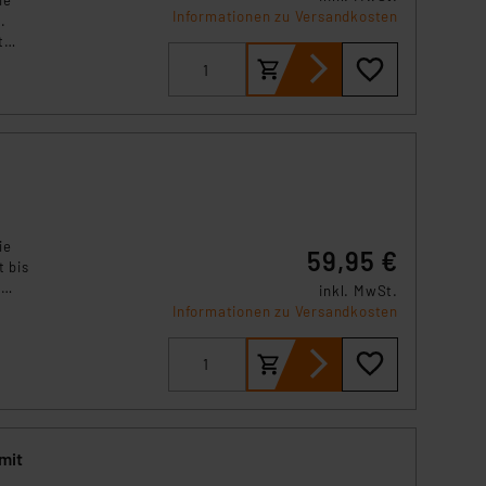
ie
s Land mit unzureichendem
Informationen zu Versandkosten
.
örden personenbezogene
t
r Europäer bestehen.
use
ern
ln der Europäischen
re
 Art der übermittelten
ie
59,95 €
t bis
t
inkl. MwSt.
l.
Informationen zu Versandkosten
für
nk-
mit