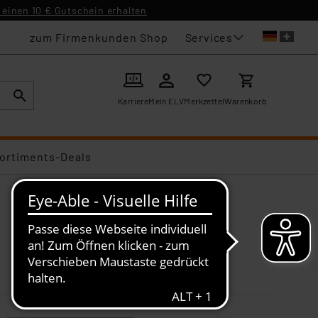
einen 10 € Gutschein erhalten
Services
zum Firmenkunden Shop
Karriere
Mein ELV
Merkzettel
Warenkorb
ortiments-Deals