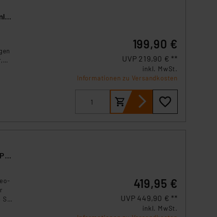
den
me
mIP-
199,90 €
igen
UVP 219,90 € **
,
inkl. MwSt.
nen
Informationen zu Versandkosten
 3-
ank
g
isse
it
IP-
 die
419,95 €
eo-
r
UVP 449,90 € **
 Sie
inkl. MwSt.