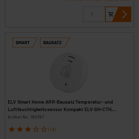
ELV Smart Home ARR-Bausatz Temperatur- und
Luftfeuchtigkeitssensor Kompakt ELV-SH-CTH,
powered by Homematic IP
Artikel-Nr. 160767
1
2
3
4
5
(18)