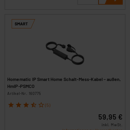
Homematic IP Smart Home Schalt-Mess-Kabel – außen,
HmIP-PSMCO
Artikel-Nr. 160775
1
2
3
4
5
(5)
59,95 €
inkl. MwSt.