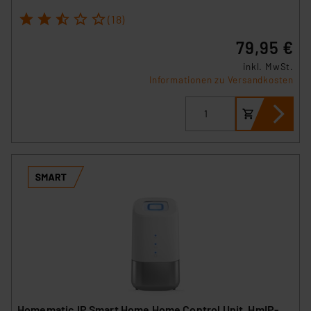
1
2
3
4
5
(18)
79,95 €
inkl. MwSt.
Informationen zu Versandkosten
Homematic IP Smart Home Home Control Unit, HmIP-