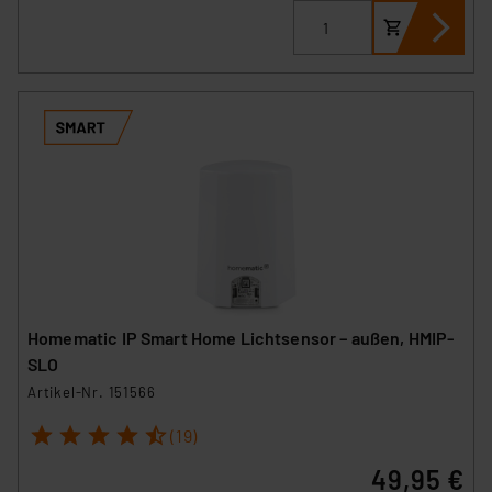
Homematic IP Smart Home Lichtsensor – außen, HMIP-
SLO
Artikel-Nr. 151566
1
2
3
4
5
(19)
49,95 €