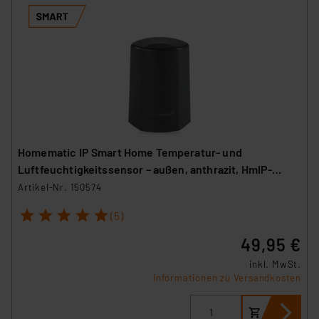
Homematic IP Smart Home Temperatur- und
Luftfeuchtigkeitssensor – außen, anthrazit, HmIP-
STHO-A
Artikel-Nr. 150574
1
2
3
4
5
(5)
49,95 €
inkl. MwSt.
Informationen zu Versandkosten