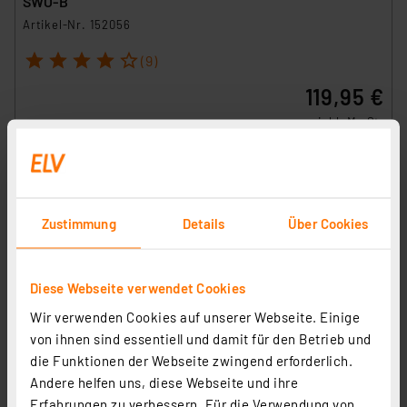
SWO-B
Artikel-Nr. 152056
1
2
3
4
5
(9)
119,95 €
inkl. MwSt.
Informationen zu Versandkosten
Zustimmung
Details
Über Cookies
Diese Webseite verwendet Cookies
Wir verwenden Cookies auf unserer Webseite. Einige
von ihnen sind essentiell und damit für den Betrieb und
die Funktionen der Webseite zwingend erforderlich.
Andere helfen uns, diese Webseite und ihre
Erfahrungen zu verbessern. Für die Verwendung von