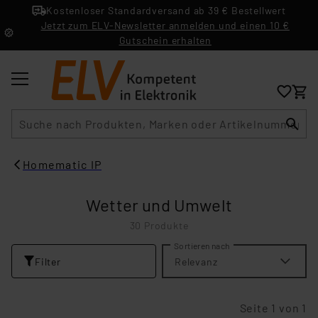
Kostenloser Standardversand ab 39 € Bestellwert
Jetzt zum ELV-Newsletter anmelden und einen 10 €
Gutschein erhalten
Suche
Homematic IP
Wetter und Umwelt
30 Produkte
Sortieren nach
Filter
Relevanz
Seite 1 von 1