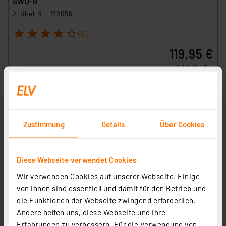
SWO-B
Artikel-Nr. 152056
1
2
3
4
5
(9)
119,95 €
inkl. MwSt.
Informationen zu Versandkosten
Zustimmung
Details
Über Cookies
Diese Webseite verwendet Cookies
Wir verwenden Cookies auf unserer Webseite. Einige
von ihnen sind essentiell und damit für den Betrieb und
die Funktionen der Webseite zwingend erforderlich.
Andere helfen uns, diese Webseite und ihre
Erfahrungen zu verbessern. Für die Verwendung von