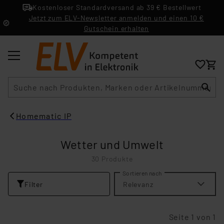
Kostenloser Standardversand ab 39 € Bestellwert
Jetzt zum ELV-Newsletter anmelden und einen 10 €
Gutschein erhalten
Suche
Homematic IP
Wetter und Umwelt
30 Produkte
Sortieren nach
Filter
Relevanz
Seite 1 von 1