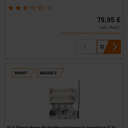
1
2
3
4
5
(18)
79,95 €
inkl. MwSt.
Informationen zu Versandkosten
ELV Smart Home Bodenfeuchtesensor Interface ELV-