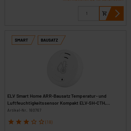
ELV Smart Home ARR-Bausatz Temperatur- und
Luftfeuchtigkeitssensor Kompakt ELV-SH-CTH,
powered by Homematic IP
Artikel-Nr. 160767
1
2
3
4
5
(18)