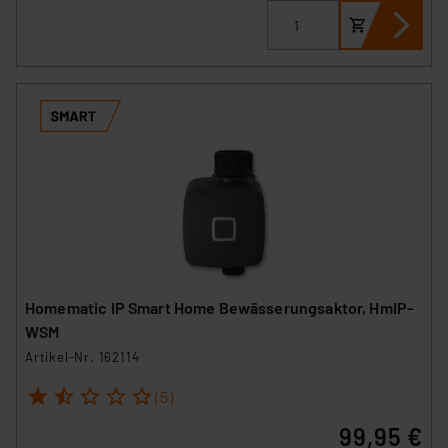
Homematic IP Smart Home Bewässerungsaktor, HmIP-
WSM
Artikel-Nr. 162114
1
2
3
4
5
(5)
99,95 €