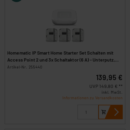
Homematic IP Smart Home Starter Set Schalten mit
Access Point 2 und 3x Schaltaktor (6 A) – Unterputz,
HmIP-HAP2 und HmIP-FS6
Artikel-Nr. 255440
139,95 €
UVP 149,80 € **
inkl. MwSt.
Informationen zu Versandkosten