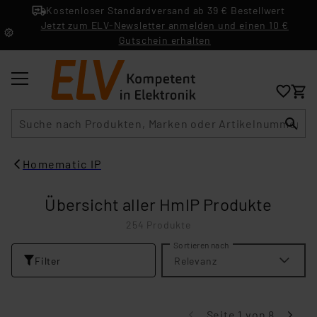
Kostenloser Standardversand ab 39 € Bestellwert
Jetzt zum ELV-Newsletter anmelden und einen 10 €
Gutschein erhalten
Suche
Homematic IP
Übersicht aller HmIP Produkte
254 Produkte
Sortieren nach
Filter
Relevanz
Seite 1 von 8