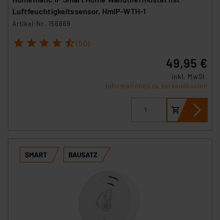
(1) lit. a DSGVO. Nähere Infos zu diesen Drittanbietern
Luftfeuchtigkeitssensor, HmIP-WTH-1
und zu der jeweiligen Datenübermittlung erhalten Sie in
Artikel-Nr. 156669
der Datenschutzerklärung. Für die USA besteht kein
1
2
3
4
5
Angemessenheitsbeschluss der EU. Dies bedeutet,
(50)
dass die USA als Land mit unzureichendem
49,95 €
Datenschutz nach EU-Standards eingestuft wird. So
besteht etwa das Risiko, dass US-Behörden
inkl. MwSt.
Informationen zu Versandkosten
personenbezogene Daten in
Überwachungsprogrammen verarbeiten, ohne dass
hiergegen Klagemöglichkeiten für Europäer bestehen.
Unsere Kooperation mit diesen Dienstleistern stützt
sich auf die Standarddatenschutzklauseln der
Europäischen Kommission sowie einer eigenen
Beurteilung der mit der Datenübermittlung,
insbesondere der Art der übermittelten Daten,
verbundenen Risiken.“
Impressum
|
Datenschutzerklärung