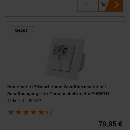
Homematic IP Smart Home Wandthermostat mit
Schaltausgang – für Markenschalter, HmIP-BWTH
Artikel-Nr. 150628
1
2
3
4
5
(19)
79,95 €