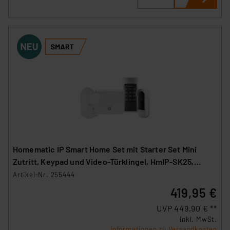
Homematic IP Smart Home Set mit Starter Set Mini
Zutritt, Keypad und Video-Türklingel, HmIP-SK25,
HmIP-WKP und HmIP-CODB
Artikel-Nr. 255444
419,95 €
UVP 449,90 € **
inkl. MwSt.
Informationen zu Versandkosten