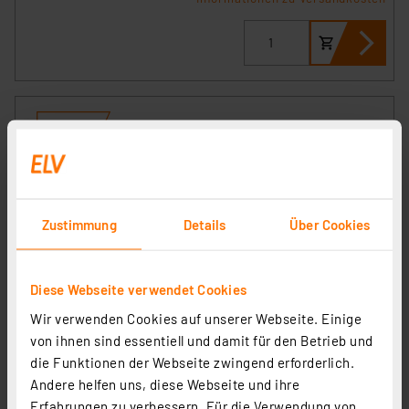
Zustimmung
Details
Über Cookies
Diese Webseite verwendet Cookies
Homematic IP Smart Home Rollladenaktor für
Wir verwenden Cookies auf unserer Webseite. Einige
Markenschalter, HmIP-BROLL-2
von ihnen sind essentiell und damit für den Betrieb und
Artikel-Nr. 151322
die Funktionen der Webseite zwingend erforderlich.
1
2
3
4
5
(50)
Andere helfen uns, diese Webseite und ihre
Erfahrungen zu verbessern. Für die Verwendung von