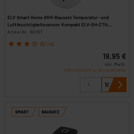
ELV Smart Home ARR-Bausatz Temperatur- und
Luftfeuchtigkeitssensor Kompakt ELV-SH-CTH,
powered by Homematic IP
Artikel-Nr. 160767
1
2
3
4
5
(18)
19,95 €
inkl. MwSt.
Informationen zu Versandkosten