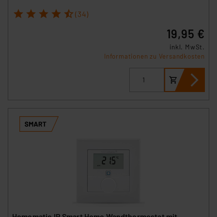
VO) zu. Eine detaillierte Auflistung der einzelnen
1
2
3
4
5
Cookies nach Zweck und Anbieter ist durch Klick auf
(34)
den Button „Ablehnen oder Einstellungen“ abrufbar. Sie
19,95 €
können die Verwendung nicht notwendiger Cookies
inkl. MwSt.
ablehnen oder ihr ganz oder teilweise zustimmen. Ihre
Informationen zu Versandkosten
erteilte Zustimmung können Sie jederzeit unter dem
Link „Cookie Einstellungen“ anpassen oder widerrufen.
Die Rechtmäßigkeit der Speicherung, Abrufung und
Weiterverarbeitung dieser Daten zur Auswertung und
Analyse bis zum Zeitpunkt des Widerrufs bleibt hiervon
unberührt. Ihre Browser-Einstellungen können dazu
führen, dass die Einstellungen nicht längerfristig
gespeichert werden und dieses Banner erneut
angezeigt wird.
„Einige Drittanbieter verarbeiten personenbezogene
Daten in den USA. Ihre Einwilligung zur Einbindung von
Cookies dieser Drittanbieter umfasst daher ggf. auch
die Verarbeitung Ihrer Daten in den USA gemäß Art. 49
Homematic IP Smart Home Wandthermostat mit