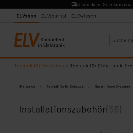
Kostenloser Standardversan
ELVshop
ELVjournal
ELVwissen
Suche
Technik für Ihr Zuhause
Technik für Elektronik-Pro
/
/
Startseite
Technik für Ihr Zuhause
Smart Home Systeme
Installationszubehör
(56)