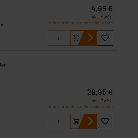
s Land mit unzureichendem
4,95 €
örden personenbezogene
r Europäer bestehen.
inkl. MwSt.
Informationen zu Versandkosten
ln der Europäischen
en
 Art der übermittelten
ken
z.
0er
29,95 €
inkl. MwSt.
Informationen zu Versandkosten