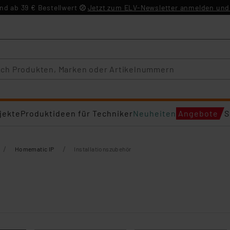
d ab 39 € Bestellwert
Jetzt zum ELV-Newsletter anmelden und 
jekte
Produktideen für Techniker
Neuheiten
Angebote
S
/
/
Homematic IP
Installationszubehör