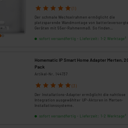
ngemessenheitsbeschluss der EU. Dies bedeutet, dass die USA al
1
2
3
4
5
(1)
rds eingestuft wird. So besteht etwa das Risiko, dass US-Beh
ammen verarbeiten, ohne dass hiergegen Klagemöglichkeiten fü
Der schmale Wechselrahmen ermöglicht die
en Dienstleistern stützt sich auf die Standarddatenschutzklause
platzsparende Wandmontage von batterieversorgt
Geräten mit 55er-Rahmenmaß. So finden
nen Beurteilung der mit der Datenübermittlung, insbesondere der
Wandthermostate oder Wandtaster mit der schlan
.“
sofort versandfertig - Lieferzeit: 1-2 Werktage²
Wandhalterung sogar in engsten Nischen ihren Plat
klärung
Homematic IP Smart Home Adapter Merten, 2
Pack
Artikel-Nr. 144737
1
2
3
4
5
(3)
Der Installations-Adapter ermöglicht die nahtlose
Integration ausgewählter UP-Aktoren in Merten-
Installationssysteme.
sofort versandfertig - Lieferzeit: 1-2 Werktage²