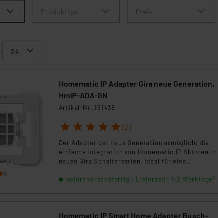
Produkttyp
Preis
:
Homematic IP Adapter Gira neue Generation,
HmIP-ADA-GN
Artikel-Nr. 161438
1
2
3
4
5
(2)
Der Adapter der neue Generation ermöglicht die
einfache Integration von Homematic IP Aktoren in 
neuen Gira Schalterserien. Ideal für eine
kostensparende und intelligente Hausautomation,
sofort versandfertig - Lieferzeit: 1-2 Werktage²
ohne das Design Ihrer bestehenden Schalter zu
verändern.
Homematic IP Smart Home Adapter Busch-