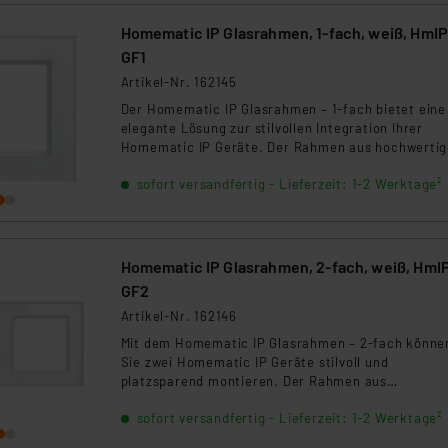
Homematic IP Glasrahmen, 1-fach, weiß, HmIP-
GF1
Artikel-Nr. 162145
Der Homematic IP Glasrahmen – 1-fach bietet eine
elegante Lösung zur stilvollen Integration Ihrer
Homematic IP Geräte. Der Rahmen aus hochwerti
Echtglas passt perfekt zu modernen Wohnumgebu
sofort versandfertig - Lieferzeit: 1-2 Werktage²
und ermöglicht eine einfache Montage eines einze
Geräts.
Homematic IP Glasrahmen, 2-fach, weiß, HmIP-
GF2
Artikel-Nr. 162146
Mit dem Homematic IP Glasrahmen – 2-fach könne
Sie zwei Homematic IP Geräte stilvoll und
platzsparend montieren. Der Rahmen aus
hochwertigem Echtglas sorgt für eine elegante Op
sofort versandfertig - Lieferzeit: 1-2 Werktage²
und eine nahtlose Integration in Ihre Wohnräume.