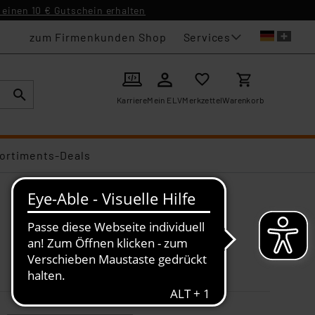
einen 10 € Gutschein erhalten
Services
zum Firmenkunden Shop
Karriere
Mein ELV
Merkzettel
Warenkorb
ortiments-Deals