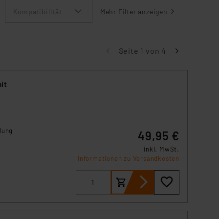
Kompatibilität
Mehr Filter anzeigen
Seite 1 von 4
it
lung
49,95 €
inkl. MwSt.
Informationen zu Versandkosten
h
ro
 Das
keit