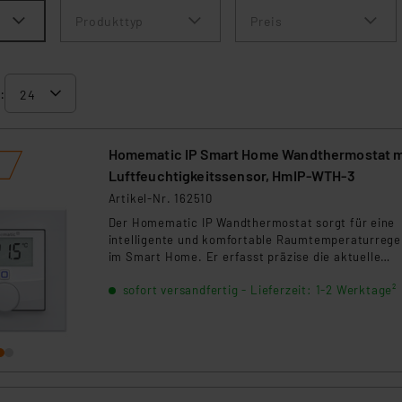
Produkttyp
Preis
:
Homematic IP Smart Home Wandthermostat m
Luftfeuchtigkeitssensor, HmIP-WTH-3
Artikel-Nr. 162510
Der Homematic IP Wandthermostat sorgt für eine
intelligente und komfortable Raumtemperaturrege
im Smart Home. Er erfasst präzise die aktuelle
Raumtemperatur sowie die Luftfeuchtigkeit in
sofort versandfertig - Lieferzeit: 1-2 Werktage²
Innenräumen und steuert Heizsysteme automatisc
nach Ihren individuellen Vorgaben. Dabei können p
Raum mehrere Fußbodenheizkreise oder
Heizkörperthermostate effizient geregelt werden.
beleuchtete LC-Display zeigt jederzeit die aktuelle
Temperatur und auf Wunsch auch die Luftfeuchtig
an, sodass Sie alle wichtigen Klimadaten auf einen