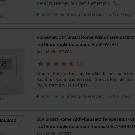
bietet zusammen mit dem Homematic IP
Fußbodenheizungscontroller HmIP-FALMOT-C12 ein
sofort versandfertig - Lieferzeit: 1-2 Werktage²
besonders komfortable Regelung des Raumklimas.
Homematic IP Smart Home Wandthermostat m
Luftfeuchtigkeitssensor, HmIP-WTH-1
Artikel-Nr. 156669
1
2
3
4
5
(50)
Steuern Sie Ihre Heizung individuell ganz nach Bed
Raum für Raum, und erfassen Sie das Raumklima 
Raum statt am Heizkörper.
sofort versandfertig - Lieferzeit: 1-2 Werktage²
ELV Smart Home ARR-Bausatz Temperatur- u
Luftfeuchtigkeitssensor Kompakt ELV-SH-CT
powered by Homematic IP
Artikel-Nr. 160767