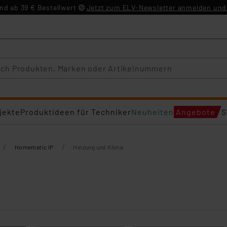
d ab 39 € Bestellwert
Jetzt zum ELV-Newsletter anmelden und 
jekte
Produktideen für Techniker
Neuheiten
Angebote
S
/
/
Homematic IP
Heizung und Klima