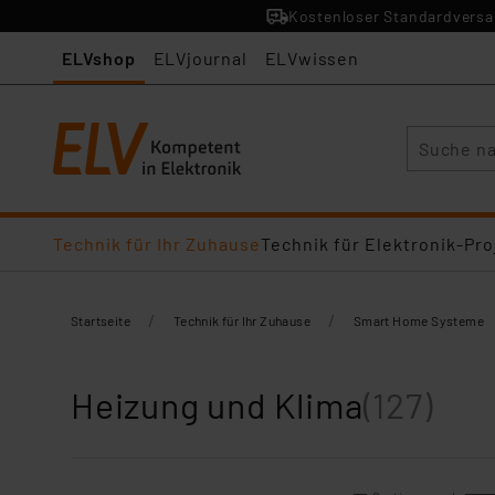
Kostenloser Standardversan
ELVshop
ELVjournal
ELVwissen
Suche
Technik für Ihr Zuhause
Technik für Elektronik-Pro
/
/
Startseite
Technik für Ihr Zuhause
Smart Home Systeme
Heizung und Klima
(127)