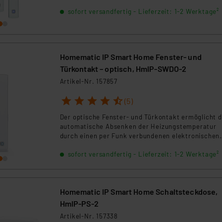
Heizkörperthermostaten während des Lüftens.
ngemessenheitsbeschluss der EU. Dies bedeutet, dass die USA al
sofort versandfertig - Lieferzeit: 1-2 Werktage²
rds eingestuft wird. So besteht etwa das Risiko, dass US-Beh
ammen verarbeiten, ohne dass hiergegen Klagemöglichkeiten fü
en Dienstleistern stützt sich auf die Standarddatenschutzklause
nen Beurteilung der mit der Datenübermittlung, insbesondere der
Homematic IP Smart Home Fenster- und
.“
Türkontakt – optisch, HmIP-SWDO-2
Artikel-Nr. 157857
klärung
1
2
3
4
5
(5)
Der optische Fenster- und Türkontakt ermöglicht 
automatische Absenken der Heizungstemperatur
durch einen per Funk verbundenen elektronischen
Heizkörperthermostaten während des Lüftens.
sofort versandfertig - Lieferzeit: 1-2 Werktage²
Homematic IP Smart Home Schaltsteckdose,
HmIP-PS-2
Artikel-Nr. 157338