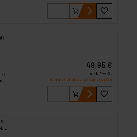
e
it
49,95 €
inkl. MwSt.
arf,
Informationen zu Versandkosten
im
nd
H,