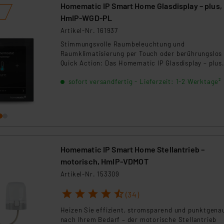
Blick im Blick behalten. Ideal für mehr Wohnkomfor
Homematic IP Smart Home Glasdisplay – plus,
Energieeffizienz und ein optimales Raumklima.
HmIP-WGD-PL
Artikel-Nr. 161937
Stimmungsvolle Raumbeleuchtung und
Raumklimatisierung per Touch oder berührungslos
Quick Action: Das Homematic IP Glasdisplay – plus
steuert Türschlossantriebe, Türöffner, Heizungen,
sofort versandfertig - Lieferzeit: 1-2 Werktage²
Leuchten, Rollläden und Jalousien im ganzen Haus
zentral von einem Ort. Zusätzlich zeigt es alle
relevanten Informationen wie Luftfeuchte und
Raumtemperatur an.
Homematic IP Smart Home Stellantrieb –
motorisch, HmIP-VDMOT
Artikel-Nr. 153309
1
2
3
4
5
(34)
Heizen Sie effizient, stromsparend und punktgena
nach Ihrem Bedarf – der motorische Stellantrieb