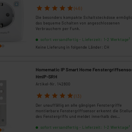
1
2
3
4
5
(46)
Die besonders kompakte Schaltsteckdose ermögli
das bequeme Schalten von angeschlossenen
Verbrauchern per Funk.
sofort versandfertig - Lieferzeit: 1-2 Werktage²
Keine Lieferung in folgende Länder: CH
Homematic IP Smart Home Fenstergriffsensor
HmIP-SRH
Artikel-Nr. 142800
1
2
3
4
5
(13)
Der unauffällig an alle gängigen Fenstergriffe
montierbare Fenstergriffsensor erkennt die Stellu
des Fenstergriffs und meldet innerhalb des
Homematic IP Systems ein offenes, angekipptes u
sofort versandfertig - Lieferzeit: 1-2 Werktage²
geschlossenes Fenster.