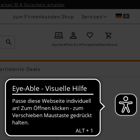
einen 10 € Gutschein erhalten
Services
zum Firmenkunden Shop
Karriere
Mein ELV
Merkzettel
Warenkorb
ortiments-Deals