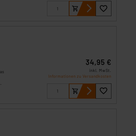
s Land mit unzureichendem
örden personenbezogene
r Europäer bestehen.
ln der Europäischen
 Art der übermittelten
34,95 €
inkl. MwSt.
das
Informationen zu Versandkosten