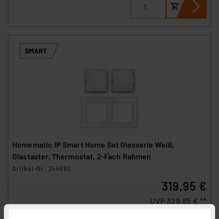
Homematic IP Smart Home Set Glasserie Weiß,
Glastaster, Thermostat, 2-Fach Rahmen
Artikel-Nr. 254690
319,95 €
UVP 329,85 € **
inkl. MwSt.