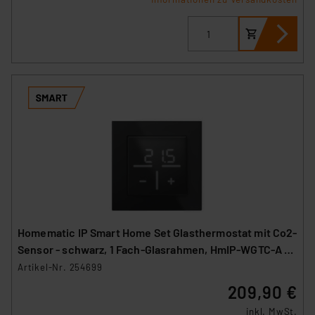
Homematic IP Smart Home Set Glasthermostat mit Co2-
Sensor - schwarz, 1 Fach-Glasrahmen, HmIP-WGTC-A +
HmIP-GF1-A
Artikel-Nr. 254699
209,90 €
inkl. MwSt.