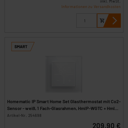
inkl. MwSt.
Informationen zu Versandkosten
Homematic IP Smart Home Set Glasthermostat mit Co2-
Sensor - weiß, 1 Fach-Glasrahmen, HmIP-WGTC + HmIP-
GF1
Artikel-Nr. 254698
209,90 €