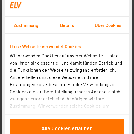
Informationen zu Versandkosten
Zustimmung
Details
Über Cookies
Diese Webseite verwendet Cookies
Wir verwenden Cookies auf unserer Webseite. Einige
von ihnen sind essentiell und damit für den Betrieb und
die Funktionen der Webseite zwingend erforderlich.
Andere helfen uns, diese Webseite und ihre
Erfahrungen zu verbessern. Für die Verwendung von
Homematic IP Glasrahmen, 1-fach, schwarz, HmIP-GF1-
Cookies, die zur Bereitstellung unseres Angebots nicht
A
zwingend erforderlich sind, benötigen wir Ihre
Artikel-Nr. 162148
Zustimmung. Wir verwenden solche Cookies, um
29,95 €
Inhalte und Anzeigen zu personalisieren, Funktionen
inkl. MwSt.
für soziale Medien anbieten zu können und die Zugriffe
Informationen zu Versandkosten
Alle Cookies erlauben
auf unsere Website zu analysieren. Außerdem geben