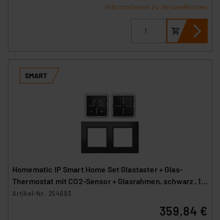
Informationen zu Versandkosten
Homematic IP Smart Home Set Glastaster + Glas-
Thermostat mit CO2-Sensor + Glasrahmen, schwarz , 1x
WGS-A, 1x WGTC-A, 1x GF2-A
Artikel-Nr. 254693
359,84 €