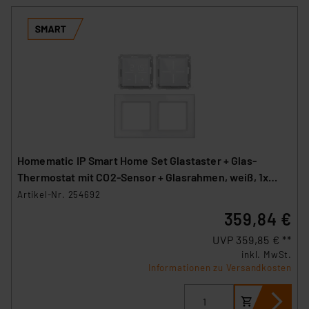
Homematic IP Smart Home Set Glastaster + Glas-
Thermostat mit CO2-Sensor + Glasrahmen, weiß, 1x
WGS, 1x WGTC, 1x GF2
Artikel-Nr. 254692
359,84 €
UVP 359,85 € **
inkl. MwSt.
Informationen zu Versandkosten