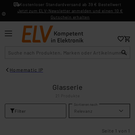
Kostenloser Standardversand ab 39 € Bestellwert
Jetzt zum ELV-Newsletter anmelden und einen 10 €
Gutschein erhalten
Suche
Homematic IP
Glasserie
21 Produkte
Sortieren nach
Filter
Relevanz
Seite 1 von 1