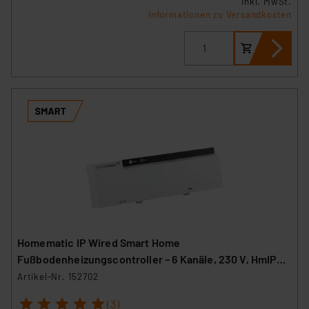
inkl. MwSt.
Informationen zu Versandkosten
Homematic IP Wired Smart Home
Fußbodenheizungscontroller – 6 Kanäle, 230 V, HmIPW-
FAL230-C6
Artikel-Nr. 152702
1
2
3
4
5
(3)