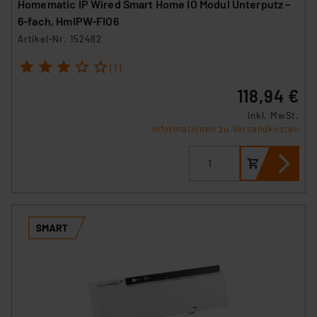
Homematic IP Wired Smart Home IO Modul Unterputz –
6-fach, HmIPW-FIO6
Artikel-Nr. 152482
1
2
3
4
5
(1)
118,94 €
inkl. MwSt.
Informationen zu Versandkosten