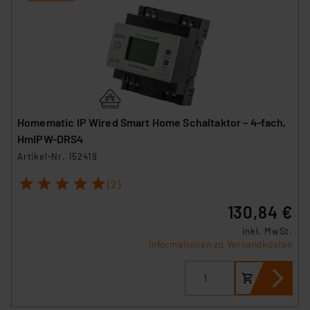
Homematic IP Wired Smart Home Schaltaktor – 4-fach,
HmIPW-DRS4
Artikel-Nr. 152419
1
2
3
4
5
(2)
130,84 €
inkl. MwSt.
Informationen zu Versandkosten