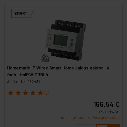
Homematic IP Wired Smart Home Jalousieaktor – 4-
fach, HmIPW-DRBL4
Artikel-Nr. 152431
1
2
3
4
5
(5)
166,54 €
inkl. MwSt.
Informationen zu Versandkosten