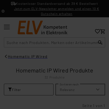
Kostenloser Standardversand ab 39 € Bestellwert
Jetzt zum ELV-Newsletter anmelden und einen 10 €
Gutschein erhalten
Suche
Homematic IP Wired
Homematic IP Wired Produkte
32 Produkte
Sortieren nach
Filter
Relevanz
Seite 1 von 1