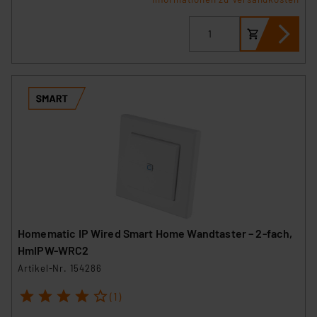
Homematic IP Wired Smart Home Wandtaster – 2-fach,
HmIPW-WRC2
Artikel-Nr. 154286
1
2
3
4
5
(1)