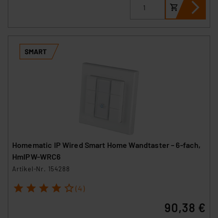
Homematic IP Wired Smart Home Wandtaster – 6-fach,
HmIPW-WRC6
Artikel-Nr. 154288
1
2
3
4
5
(4)
90,38 €