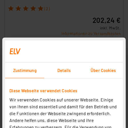
1
2
3
4
5
(2)
202,24 €
inkl. MwSt.
Informationen zu Versandkosten
Zustimmung
Details
Über Cookies
Diese Webseite verwendet Cookies
Wir verwenden Cookies auf unserer Webseite. Einige
von ihnen sind essentiell und damit für den Betrieb und
die Funktionen der Webseite zwingend erforderlich.
Andere helfen uns, diese Webseite und ihre
Erfahrungen zu verbessern. Für die Verwendung von
Homematic IP Wired Smart Home Bewegungsmelder