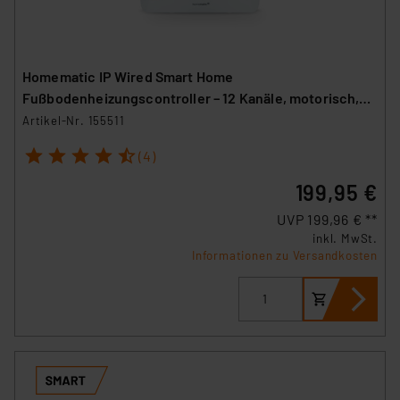
Homematic IP Wired Smart Home
Fußbodenheizungscontroller – 12 Kanäle, motorisch,
HmIPW-FALMOT-C12
Artikel-Nr. 155511
1
2
3
4
5
(4)
199,95 €
UVP 199,96 € **
inkl. MwSt.
Informationen zu Versandkosten