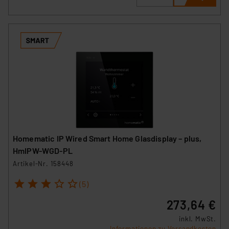
Homematic IP Wired Smart Home Glasdisplay – plus,
HmIPW-WGD-PL
Artikel-Nr. 158448
1
2
3
4
5
(5)
273,64 €
inkl. MwSt.
Informationen zu Versandkosten