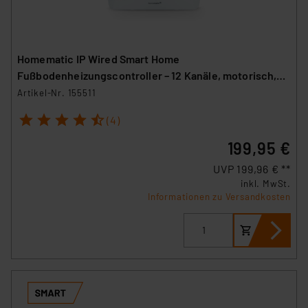
Homematic IP Wired Smart Home
Fußbodenheizungscontroller – 12 Kanäle, motorisch,
HmIPW-FALMOT-C12
Artikel-Nr. 155511
1
2
3
4
5
(4)
199,95 €
UVP 199,96 € **
inkl. MwSt.
Informationen zu Versandkosten