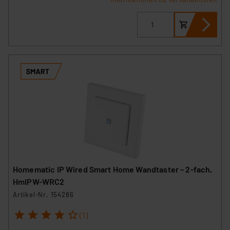
Homematic IP Wired Smart Home Wandtaster – 2-fach,
HmIPW-WRC2
Artikel-Nr. 154286
1
2
3
4
5
(1)