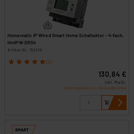
(1) lit. a DSGVO. Nähere Infos zu diesen Drittanbietern
und zu der jeweiligen Datenübermittlung erhalten Sie in
der Datenschutzerklärung. Für die USA besteht kein
Angemessenheitsbeschluss der EU. Dies bedeutet,
dass die USA als Land mit unzureichendem
Homematic IP Wired Smart Home Schaltaktor – 4-fach,
Datenschutz nach EU-Standards eingestuft wird. So
HmIPW-DRS4
besteht etwa das Risiko, dass US-Behörden
Artikel-Nr. 152419
personenbezogene Daten in
1
2
3
4
5
Überwachungsprogrammen verarbeiten, ohne dass
(2)
hiergegen Klagemöglichkeiten für Europäer bestehen.
130,84 €
Unsere Kooperation mit diesen Dienstleistern stützt
inkl. MwSt.
sich auf die Standarddatenschutzklauseln der
Informationen zu Versandkosten
Europäischen Kommission sowie einer eigenen
Beurteilung der mit der Datenübermittlung,
insbesondere der Art der übermittelten Daten,
verbundenen Risiken.“
Impressum
|
Datenschutzerklärung