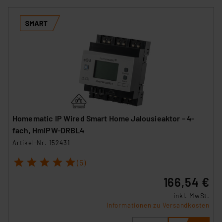
Homematic IP Wired Smart Home Jalousieaktor – 4-
fach, HmIPW-DRBL4
Artikel-Nr. 152431
1
2
3
4
5
(5)
166,54 €
inkl. MwSt.
Informationen zu Versandkosten