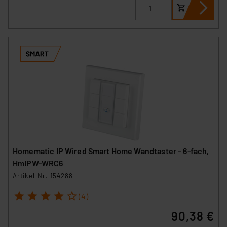
Homematic IP Wired Smart Home Wandtaster – 6-fach,
HmIPW-WRC6
Artikel-Nr. 154288
1
2
3
4
5
(4)
90,38 €