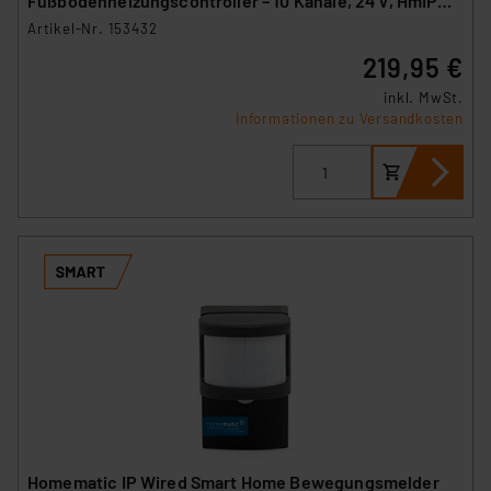
Fußbodenheizungscontroller – 10 Kanäle, 24 V, HmIPW-
FAL24-C10
Artikel-Nr. 153432
219,95 €
inkl. MwSt.
Informationen zu Versandkosten
Homematic IP Wired Smart Home Bewegungsmelder