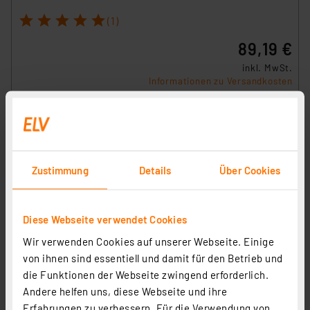
1
2
3
4
5
(1)
89,19 €
inkl. MwSt.
Informationen zu Versandkosten
Zustimmung
Details
Über Cookies
Diese Webseite verwendet Cookies
Wir verwenden Cookies auf unserer Webseite. Einige
von ihnen sind essentiell und damit für den Betrieb und
die Funktionen der Webseite zwingend erforderlich.
Andere helfen uns, diese Webseite und ihre
Erfahrungen zu verbessern. Für die Verwendung von
Homematic IP Wired Smart Home Eingangsmodul – 32-