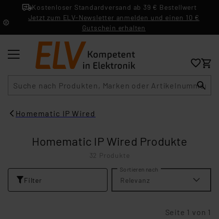
Kostenloser Standardversand ab 39 € Bestellwert
Jetzt zum ELV-Newsletter anmelden und einen 10 €
Gutschein erhalten
Suche
Homematic IP Wired
Homematic IP Wired Produkte
32 Produkte
Sortieren nach
Filter
Relevanz
Seite 1 von 1