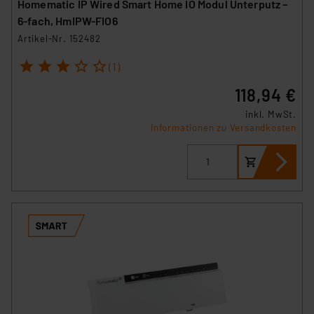
Homematic IP Wired Smart Home IO Modul Unterputz –
6-fach, HmIPW-FIO6
Artikel-Nr. 152482
1
2
3
4
5
(1)
118,94 €
inkl. MwSt.
Informationen zu Versandkosten