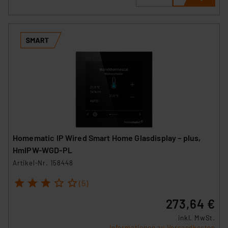
Homematic IP Wired Smart Home Glasdisplay – plus,
HmIPW-WGD-PL
Artikel-Nr. 158448
1
2
3
4
5
(5)
273,64 €
inkl. MwSt.
Informationen zu Versandkosten