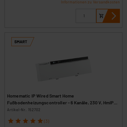
Informationen zu Versandkosten
Homematic IP Wired Smart Home
Fußbodenheizungscontroller – 6 Kanäle, 230 V, HmIPW-
FAL230-C6
Artikel-Nr. 152702
1
2
3
4
5
(3)