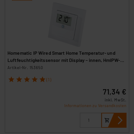
Homematic IP Wired Smart Home Temperatur- und
Luftfeuchtigkeitssensor mit Display – innen, HmIPW-
STHD
Artikel-Nr. 153650
1
2
3
4
5
(1)
71,34 €
inkl. MwSt.
Informationen zu Versandkosten