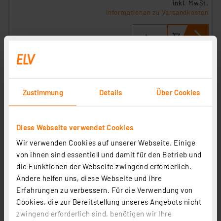
inkl. MwSt.
Informationen zu Versandkosten
Zustimmung
Details
Über Cookies
Diese Webseite verwendet Cookies
Wir verwenden Cookies auf unserer Webseite. Einige
von ihnen sind essentiell und damit für den Betrieb und
die Funktionen der Webseite zwingend erforderlich.
ELV Bausatz Homematic IP Wired 2-Kanal-Wandtaster
Andere helfen uns, diese Webseite und ihre
für Markenschalter HmIPW-BRC2
Erfahrungen zu verbessern. Für die Verwendung von
Artikel-Nr. 154285
Cookies, die zur Bereitstellung unseres Angebots nicht
zwingend erforderlich sind, benötigen wir Ihre
1
2
3
4
5
(1)