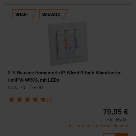
ELV Bausatz Homematic IP Wired 6-fach Wandtaster
HmIPW-WRC6, mit LEDs
Artikel-Nr. 154289
1
2
3
4
5
(1)
79,95 €
inkl. MwSt.
Informationen zu Versandkosten