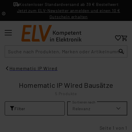
Kostenloser Standardversand ab 39 € Bestellwert
Jetzt zum ELV-Newsletter anmelden und einen 10 €
Gutschein erhalten
Suche
Homematic IP Wired
Homematic IP Wired Bausätze
5 Produkte
Sortieren nach
Filter
Relevanz
Seite 1 von 1