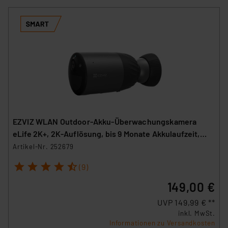
EZVIZ WLAN Outdoor-Akku-Überwachungskamera
eLife 2K+, 2K-Auflösung, bis 9 Monate Akkulaufzeit,
IP66
Artikel-Nr. 252679
1
2
3
4
5
(9)
149,00 €
UVP 149,99 € **
inkl. MwSt.
Informationen zu Versandkosten