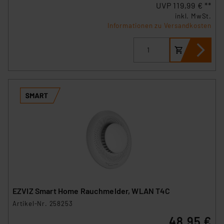
UVP 119,99 € **
sich auf die Standarddatenschutzklauseln der
inkl. MwSt.
Europäischen Kommission sowie einer eigenen
Informationen zu Versandkosten
Beurteilung der mit der Datenübermittlung,
insbesondere der Art der übermittelten Daten,
verbundenen Risiken.“
Impressum
|
Datenschutzerklärung
EZVIZ Smart Home Rauchmelder, WLAN T4C
Artikel-Nr. 258253
48,95 €