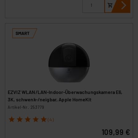
führen, dass die Einstellungen nicht längerfristig
gespeichert werden und dieses Banner erneut
angezeigt wird.
„Einige Drittanbieter verarbeiten personenbezogene
Daten in den USA. Ihre Einwilligung zur Einbindung von
Cookies dieser Drittanbieter umfasst daher ggf. auch
die Verarbeitung Ihrer Daten in den USA gemäß Art. 49
(1) lit. a DSGVO. Nähere Infos zu diesen Drittanbietern
und zu der jeweiligen Datenübermittlung erhalten Sie in
der Datenschutzerklärung. Für die USA besteht kein
Angemessenheitsbeschluss der EU. Dies bedeutet,
dass die USA als Land mit unzureichendem
EZVIZ WLAN/LAN-Indoor-Überwachungskamera E6,
Datenschutz nach EU-Standards eingestuft wird. So
3K, schwenk-/neigbar, Apple HomeKit
besteht etwa das Risiko, dass US-Behörden
Artikel-Nr. 253779
personenbezogene Daten in
1
2
3
4
5
Überwachungsprogrammen verarbeiten, ohne dass
(4)
hiergegen Klagemöglichkeiten für Europäer bestehen.
109,99 €
Unsere Kooperation mit diesen Dienstleistern stützt