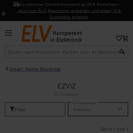
Kostenloser Standardversand ab 39 € Bestellwert
Jetzt zum ELV-Newsletter anmelden und einen 10 €
Gutschein erhalten
Suche
Smart Home Systeme
EZVIZ
25 Produkte
Sortieren nach
Filter
Relevanz
Seite 1 von 1