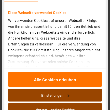
Diese Webseite verwendet Cookies
Wir verwenden Cookies auf unserer Webseite. Einige
von ihnen sind essentiell und damit für den Betrieb und
die Funktionen der Webseite zwingend erforderlich.
Andere helfen uns, diese Webseite und ihre
Erfahrungen zu verbessern. Für die Verwendung von
EZVIZ WLAN Outdoor-Akku-Überwachungskamera EB3,
Cookies, die zur Bereitstellung unseres Angebots nicht
2K-Auflösung, bis 4 Monate Akkulaufzeit, IP65
zwingend erforderlich sind, benötigen wir Ihre
Artikel-Nr. 252684
Zustimmung. Wir verwenden solche Cookies, um
1
2
3
4
5
Inhalte und Anzeigen zu personalisieren, Funktionen
(4)
für soziale Medien anbieten zu können und die Zugriffe
78,95 €
Alle Cookies erlauben
auf unsere Website zu analysieren. Außerdem geben
inkl. MwSt.
wir Informationen zu Ihrer Verwendung unserer Website
Informationen zu Versandkosten
an unsere Partner für soziale Medien, Werbung und
Einstellungen
Analysen weiter. Unsere Partner führen diese
Informationen möglicherweise mit weiteren Daten
zusammen, die Sie ihnen bereitgestellt haben oder die
Nur notwendige Cookies