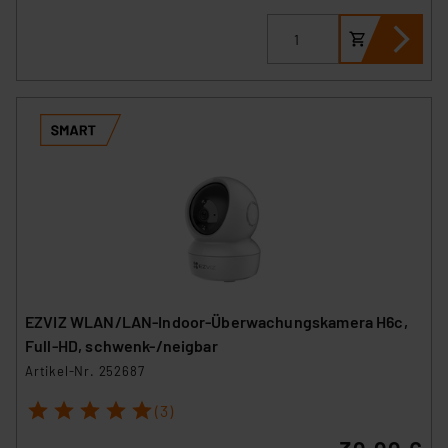
EZVIZ WLAN/LAN-Indoor-Überwachungskamera H6c,
Full-HD, schwenk-/neigbar
Artikel-Nr. 252687
1
2
3
4
5
(3)