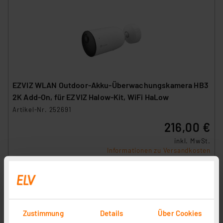
EZVIZ WLAN Outdoor-Akku-Überwachungskamera HB3
2K Add-On, für EZVIZ Halow-Kit, WiFi HaLow
Artikel-Nr. 252691
216,00 €
inkl. MwSt.
Informationen zu Versandkosten
Zustimmung
Details
Über Cookies