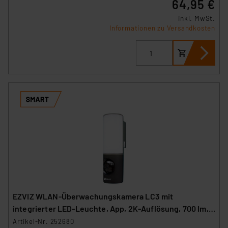
64,95 €
inkl. MwSt.
Informationen zu Versandkosten
EZVIZ WLAN-Überwachungskamera LC3 mit
integrierter LED-Leuchte, App, 2K-Auflösung, 700 lm,
IP65
Artikel-Nr. 252680