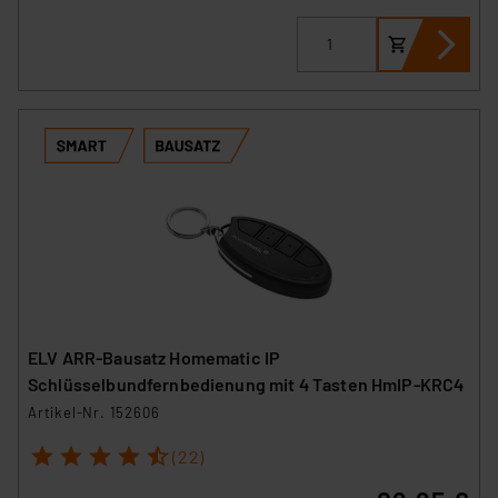
ELV ARR-Bausatz Homematic IP
Schlüsselbundfernbedienung mit 4 Tasten HmIP-KRC4
Artikel-Nr. 152606
1
2
3
4
5
(22)