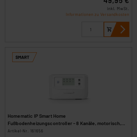
49,95 €
inkl. MwSt.
Informationen zu Versandkosten
Homematic IP Smart Home
Fußbodenheizungscontroller – 8 Kanäle, motorisch,
HmIP-FALMOT-C8
Artikel-Nr. 161656