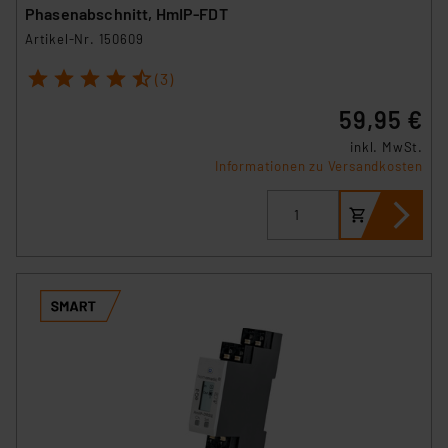
Phasenabschnitt, HmIP-FDT
Artikel-Nr. 150609
1
2
3
4
5
(3)
59,95 €
inkl. MwSt.
Informationen zu Versandkosten