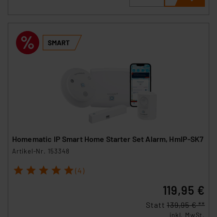
Homematic IP Smart Home Starter Set Alarm, HmIP-SK7
Artikel-Nr. 153348
1
2
3
4
5
(4)
119,95 €
Statt
139,95 € **
inkl. MwSt.