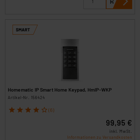
(1) lit. a DSGVO. Nähere Infos zu diesen Drittanbietern
und zu der jeweiligen Datenübermittlung erhalten Sie in
der Datenschutzerklärung. Für die USA besteht kein
Angemessenheitsbeschluss der EU. Dies bedeutet,
dass die USA als Land mit unzureichendem
Datenschutz nach EU-Standards eingestuft wird. So
besteht etwa das Risiko, dass US-Behörden
personenbezogene Daten in
Überwachungsprogrammen verarbeiten, ohne dass
hiergegen Klagemöglichkeiten für Europäer bestehen.
Unsere Kooperation mit diesen Dienstleistern stützt
sich auf die Standarddatenschutzklauseln der
Homematic IP Smart Home Keypad, HmIP-WKP
Europäischen Kommission sowie einer eigenen
Artikel-Nr. 156424
Beurteilung der mit der Datenübermittlung,
1
2
3
4
5
insbesondere der Art der übermittelten Daten,
(6)
verbundenen Risiken.“
99,95 €
Impressum
|
Datenschutzerklärung
inkl. MwSt.
Informationen zu Versandkosten