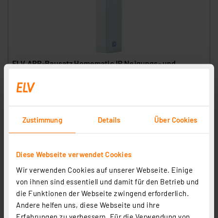
ELV ARR-Bausatz Homematic IP Neigungs- und
Erschütterungssensor HmIP-STV
Artikel-Nr. 154555
1
2
3
4
5
(13)
Zustimmung
Details
Über Cookies
39,95 €
inkl. MwSt.
Informationen zu Versandkosten
Diese Webseite verwendet Cookies
Wir verwenden Cookies auf unserer Webseite. Einige
von ihnen sind essentiell und damit für den Betrieb und
die Funktionen der Webseite zwingend erforderlich.
Andere helfen uns, diese Webseite und ihre
Erfahrungen zu verbessern. Für die Verwendung von