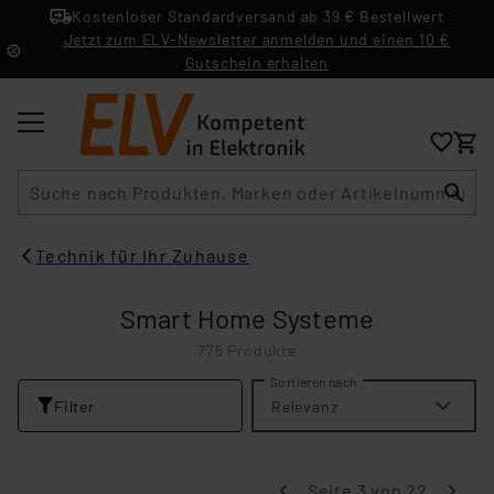
Kostenloser Standardversand ab 39 € Bestellwert
Jetzt zum ELV-Newsletter anmelden und einen 10 €
Gutschein erhalten
Suche
Technik für Ihr Zuhause
Smart Home Systeme
775 Produkte
Sortieren nach
Filter
Relevanz
Seite 3 von 22