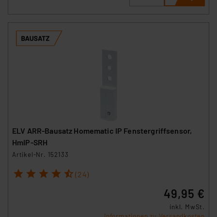
ELV ARR-Bausatz Homematic IP Fenstergriffsensor,
HmIP-SRH
Artikel-Nr. 152133
1
2
3
4
5
(24)
49,95 €
inkl. MwSt.
Informationen zu Versandkosten