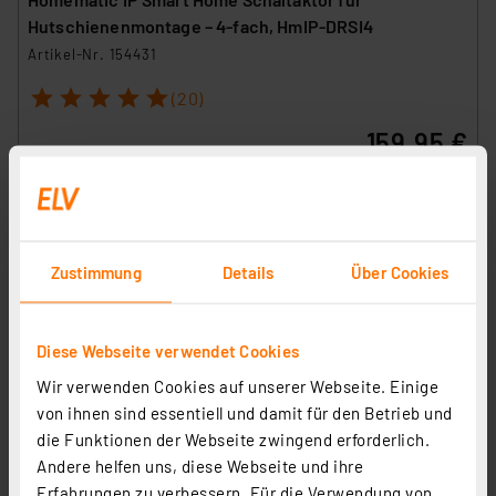
Hutschienenmontage – 4-fach, HmIP-DRSI4
Artikel-Nr. 154431
1
2
3
4
5
(20)
159,95 €
inkl. MwSt.
Informationen zu Versandkosten
Zustimmung
Details
Über Cookies
Diese Webseite verwendet Cookies
Wir verwenden Cookies auf unserer Webseite. Einige
von ihnen sind essentiell und damit für den Betrieb und
die Funktionen der Webseite zwingend erforderlich.
Andere helfen uns, diese Webseite und ihre
Erfahrungen zu verbessern. Für die Verwendung von