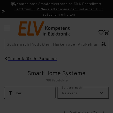
Kostenloser Standardversand ab 39 € Bestellwert
Jetzt zum ELV-Newsletter anmelden und einen 10 €
Gutschein erhalten
Suche
Technik für Ihr Zuhause
Smart Home Systeme
768 Produkte
Sortieren nach
Filter
Relevanz
Seite 2 von 22