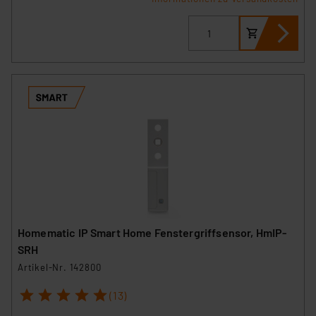
Homematic IP Smart Home Fenstergriffsensor, HmIP-
SRH
Artikel-Nr. 142800
1
2
3
4
5
(13)