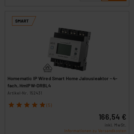
Homematic IP Wired Smart Home Jalousieaktor – 4-
fach, HmIPW-DRBL4
Artikel-Nr. 152431
1
2
3
4
5
(5)
166,54 €
inkl. MwSt.
Informationen zu Versandkosten