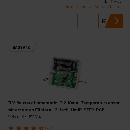
inkl. MwSt.
Informationen zu Versandkosten
ELV Bausatz Homematic IP 2-Kanal-Temperatursensor
mit externen Fühlern - 2-fach, HmIP-STE2-PCB
Artikel-Nr. 155614
1
2
3
4
5
(54)