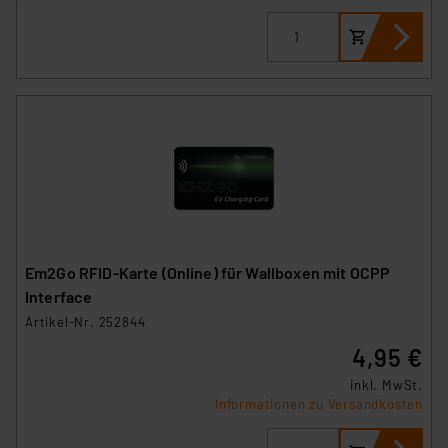
ausgewählten Verarbeitungszwecke (Art. 6 Abs.1a DSG-
VO) zu. Eine detaillierte Auflistung der einzelnen
Cookies nach Zweck und Anbieter ist durch Klick auf
den Button „Ablehnen oder Einstellungen“ abrufbar. Sie
können die Verwendung nicht notwendiger Cookies
ablehnen oder ihr ganz oder teilweise zustimmen. Ihre
erteilte Zustimmung können Sie jederzeit unter dem
Link „Cookie Einstellungen“ anpassen oder widerrufen.
Die Rechtmäßigkeit der Speicherung, Abrufung und
Weiterverarbeitung dieser Daten zur Auswertung und
Analyse bis zum Zeitpunkt des Widerrufs bleibt hiervon
Em2Go RFID-Karte (Online) für Wallboxen mit OCPP
unberührt. Ihre Browser-Einstellungen können dazu
Interface
führen, dass die Einstellungen nicht längerfristig
Artikel-Nr. 252844
gespeichert werden und dieses Banner erneut
4,95 €
angezeigt wird.
inkl. MwSt.
Informationen zu Versandkosten
„Einige Drittanbieter verarbeiten personenbezogene
Daten in den USA. Ihre Einwilligung zur Einbindung von