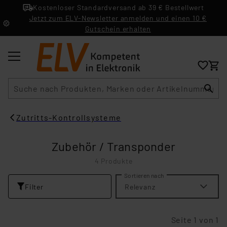
Kostenloser Standardversand ab 39 € Bestellwert
Jetzt zum ELV-Newsletter anmelden und einen 10 €
Gutschein erhalten
Suche
Zutritts-Kontrollsysteme
Zubehör / Transponder
4 Produkte
Sortieren nach
Filter
Relevanz
Seite 1 von 1