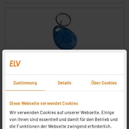
RFID-Transponder Schlüsselanhänger 125 KHz, 10er-
Pack für Codeschloss DK-2872/DK-2882
Artikel-Nr. 107927
Zustimmung
Details
Über Cookies
1
2
3
4
5
(6)
6,95 €
Diese Webseite verwendet Cookies
inkl. MwSt.
Informationen zu Versandkosten
Wir verwenden Cookies auf unserer Webseite. Einige
von ihnen sind essentiell und damit für den Betrieb und
die Funktionen der Webseite zwingend erforderlich.