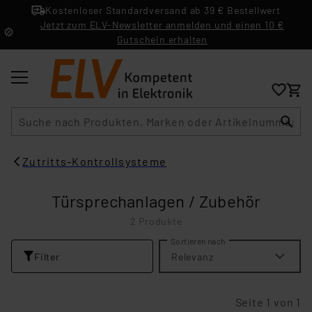
Kostenloser Standardversand ab 39 € Bestellwert
Jetzt zum ELV-Newsletter anmelden und einen 10 €
Gutschein erhalten
Suche
Zutritts-Kontrollsysteme
Türsprechanlagen / Zubehör
2 Produkte
Sortieren nach
Filter
Relevanz
Seite 1 von 1