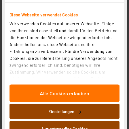
Diese Webseite verwendet Cookies
Wir verwenden Cookies auf unserer Webseite. Einige
von ihnen sind essentiell und damit für den Betrieb und
ELV Steckernetzteil Eco-Friendly 12 V / 1,5 A, 5,5 x 2,1
die Funktionen der Webseite zwingend erforderlich.
mm
Andere helfen uns, diese Webseite und ihre
Artikel-Nr. 122312
Erfahrungen zu verbessern. Für die Verwendung von
Cookies, die zur Bereitstellung unseres Angebots nicht
1
2
3
4
5
(1)
zwingend erforderlich sind, benötigen wir Ihre
Zustimmung. Wir verwenden solche Cookies, um
8,36 €
Inhalte und Anzeigen zu personalisieren, Funktionen
Statt
9,95 € **
für soziale Medien anbieten zu können und die Zugriffe
inkl. MwSt.
Alle Cookies erlauben
auf unsere Website zu analysieren. Außerdem geben
Informationen zu Versandkosten
wir Informationen zu Ihrer Verwendung unserer Website
an unsere Partner für soziale Medien, Werbung und
Einstellungen
Analysen weiter. Unsere Partner führen diese
Informationen möglicherweise mit weiteren Daten
zusammen, die Sie ihnen bereitgestellt haben oder die
Nur notwendige Cookies