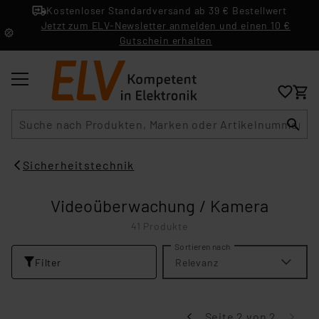
Kostenloser Standardversand ab 39 € Bestellwert
Jetzt zum ELV-Newsletter anmelden und einen 10 €
Gutschein erhalten
Suche
Sicherheitstechnik
Videoüberwachung / Kamera
41 Produkte
Sortieren nach
Filter
Relevanz
Seite 2 von 2