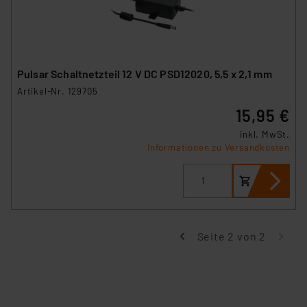
führen, dass die Einstellungen nicht längerfristig
gespeichert werden und dieses Banner erneut
angezeigt wird.
„Einige Drittanbieter verarbeiten personenbezogene
Pulsar Schaltnetzteil 12 V DC PSD12020, 5,5 x 2,1 mm
Daten in den USA. Ihre Einwilligung zur Einbindung von
Artikel-Nr. 129705
Cookies dieser Drittanbieter umfasst daher ggf. auch
15,95 €
die Verarbeitung Ihrer Daten in den USA gemäß Art. 49
(1) lit. a DSGVO. Nähere Infos zu diesen Drittanbietern
inkl. MwSt.
Informationen zu Versandkosten
und zu der jeweiligen Datenübermittlung erhalten Sie in
der Datenschutzerklärung. Für die USA besteht kein
Angemessenheitsbeschluss der EU. Dies bedeutet,
dass die USA als Land mit unzureichendem
Datenschutz nach EU-Standards eingestuft wird. So
besteht etwa das Risiko, dass US-Behörden
Seite 2 von 2
personenbezogene Daten in
Überwachungsprogrammen verarbeiten, ohne dass
hiergegen Klagemöglichkeiten für Europäer bestehen.
Unsere Kooperation mit diesen Dienstleistern stützt