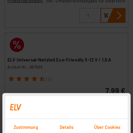
Produktdatenblatt
inkl. Urheberrechtsabgabe für Österreich
ELV Universal-Netzteil Eco-Friendly 3-12 V / 1,5 A
Artikel-Nr. 087565
1
2
3
4
5
(2)
7,99 €
Statt
13,95 € **
inkl. MwSt.
Informationen zu Versandkosten
Zustimmung
Details
Über Cookies