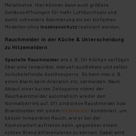
Metallnetze. Hier können dann auch größere
Unsere Kooperation mit diesen Dienstleistern stützt
Gehäuseöffnungen für mehr Luftdurchsatz und
sich auf die Standarddatenschutzklauseln der
damit schnellere Alarmierung als bei einfachen
Europäischen Kommission sowie einer eigenen
Modellen ohne
Insektenschutz
realisiert werden.
Beurteilung der mit der Datenübermittlung,
insbesondere der Art der übermittelten Daten,
Rauchmelder in der Küche & Unterscheidung
verbundenen Risiken.“
zu Hitzemeldern
Impressum
|
Datenschutzerklärung
Spezielle Rauchmelder
wie z. B. für Küchen verfügen
über eine temporäre, manuell auslösbare und selbst
zurückstellende Auslösesperre. So kann man z. B.
einen Alarm beim Anbraten etc. vermeiden. Nach
Ablauf einer kurzen Zeitspanne nimmt der
Rauchwarnmelder automatisch wieder den
Normalbetrieb auf. Oft sind diese Rauchmelder bzw.
Brandmelder mit einem
Hitzemelder
kombiniert, um
besser temporären Rauch, wie er bei der
Küchenarbeit auftreten kann, gegenüber einem
echten Brand differenzieren zu können. Dabei wird