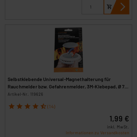
Selbstklebende Universal-Magnethalterung für
Rauchmelder bzw. Gefahrenmelder, 3M-Klebepad, Ø 70
mm
Artikel-Nr. 119626
1
2
3
4
5
(14)
1,99 €
inkl. MwSt.
Informationen zu Versandkosten