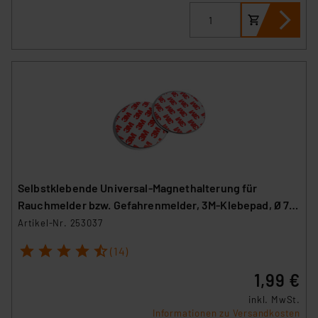
Selbstklebende Universal-Magnethalterung für
Rauchmelder bzw. Gefahrenmelder, 3M-Klebepad, Ø 70
mm
Artikel-Nr. 253037
1
2
3
4
5
(14)
1,99 €
inkl. MwSt.
Informationen zu Versandkosten