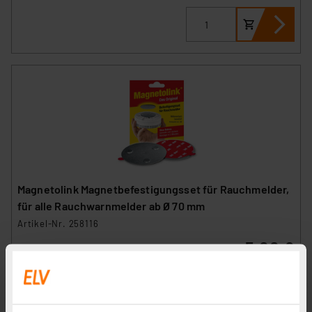
Magnetolink Magnetbefestigungsset für Rauchmelder,
für alle Rauchwarnmelder ab Ø 70 mm
Artikel-Nr. 258116
5,00 €
inkl. MwSt.
Informationen zu Versandkosten