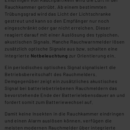
unberührt. Ihre Browser-Einstellungen können dazu
Rauchkammer getrübt. Ab einem bestimmten
führen, dass die Einstellungen nicht längerfristig
Trübungsgrad wird das Licht der Lichtschranke
gespeichert werden und dieses Banner erneut
gestreut und kann so den Empfänger nur noch
angezeigt wird.
eingeschränkt oder gar nicht erreichen. Dieser
reagiert darauf mit einer Auslösung des typischen,
„Einige Drittanbieter verarbeiten personenbezogene
akustischen Signals. Manche Rauchwarnmelder lösen
Daten in den USA. Ihre Einwilligung zur Einbindung von
zusätzlich optische Signale aus bzw. schalten eine
Cookies dieser Drittanbieter umfasst daher ggf. auch
integrierte
Notbeleuchtung
zur Orientierung ein.
die Verarbeitung Ihrer Daten in den USA gemäß Art. 49
(1) lit. a DSGVO. Nähere Infos zu diesen Drittanbietern
Ein periodisches optisches Signal signalisiert die
und zu der jeweiligen Datenübermittlung erhalten Sie in
Betriebsbereitschaft des Rauchmelders.
der Datenschutzerklärung. Für die USA besteht kein
Demgegenüber zeigt ein zusätzliches akustisches
Angemessenheitsbeschluss der EU. Dies bedeutet,
Signal bei batteriebetriebenen Rauchmeldern das
dass die USA als Land mit unzureichendem
bevorstehende Ende der Batterielebensdauer an und
Datenschutz nach EU-Standards eingestuft wird. So
fordert somit zum Batteriewechsel auf.
besteht etwa das Risiko, dass US-Behörden
Damit keine Insekten in die Rauchkammer eindringen
personenbezogene Daten in
und einen Alarm auslösen können, verfügen die
Überwachungsprogrammen verarbeiten, ohne dass
meisten modernen Rauchmelder über integrierte
hiergegen Klagemöglichkeiten für Europäer bestehen.