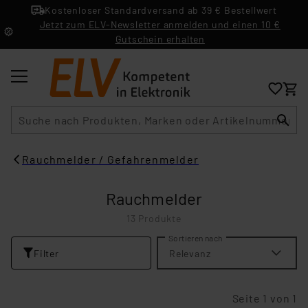
Kostenloser Standardversand ab 39 € Bestellwert
Jetzt zum ELV-Newsletter anmelden und einen 10 €
Gutschein erhalten
Suche
Rauchmelder / Gefahrenmelder
Rauchmelder
13 Produkte
Sortieren nach
Filter
Relevanz
Seite 1 von 1