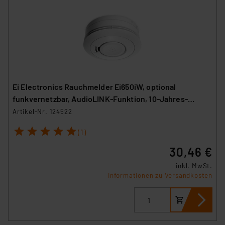
Ei Electronics Rauchmelder Ei650iW, optional
funkvernetzbar, AudioLINK-Funktion, 10-Jahres-
Batterie
Artikel-Nr. 124522
1
2
3
4
5
(1)
30,46 €
inkl. MwSt.
Informationen zu Versandkosten