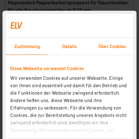
Magnetolink Magnetbefestigungsset für Rauchmelder,
für alle Rauchwarnmelder ab Ø 70 mm
Artikel-Nr. 258116
5,00 €
inkl. MwSt.
Informationen zu Versandkosten
Zustimmung
Details
Über Cookies
Diese Webseite verwendet Cookies
Wir verwenden Cookies auf unserer Webseite. Einige
von ihnen sind essentiell und damit für den Betrieb und
die Funktionen der Webseite zwingend erforderlich.
Andere helfen uns, diese Webseite und ihre
ITW Prüf-Aerosol für Rauchmelder, RMT-Spray, 200 ml
Erfahrungen zu verbessern. Für die Verwendung von
Artikel-Nr. 128392
Cookies, die zur Bereitstellung unseres Angebots nicht
zwingend erforderlich sind, benötigen wir Ihre
1
2
3
4
5
(1)
Zustimmung. Wir verwenden solche Cookies, um
7,49 €
Inhalte und Anzeigen zu personalisieren, Funktionen