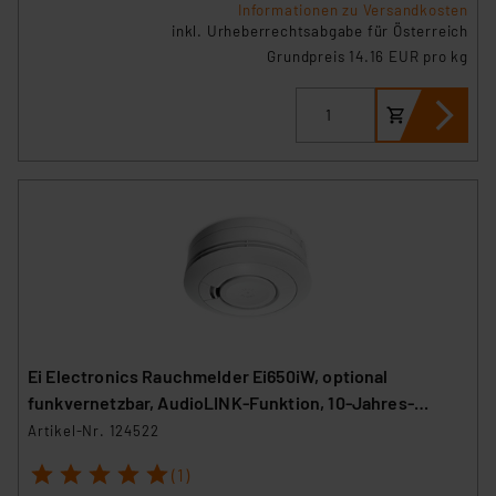
Informationen zu Versandkosten
inkl. Urheberrechtsabgabe für Österreich
Grundpreis 14.16 EUR pro kg
Ei Electronics Rauchmelder Ei650iW, optional
funkvernetzbar, AudioLINK-Funktion, 10-Jahres-
Batterie
Artikel-Nr. 124522
1
2
3
4
5
(1)