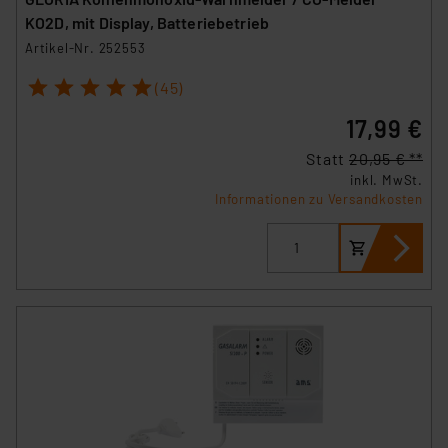
KO2D, mit Display, Batteriebetrieb
Artikel-Nr. 252553
1
2
3
4
5
(45)
17,99 €
Statt
20,95 € **
inkl. MwSt.
Informationen zu Versandkosten