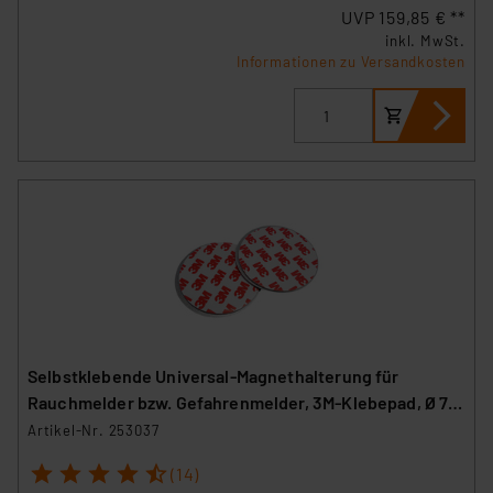
UVP 159,85 € **
inkl. MwSt.
Informationen zu Versandkosten
Selbstklebende Universal-Magnethalterung für
Rauchmelder bzw. Gefahrenmelder, 3M-Klebepad, Ø 70
mm
Artikel-Nr. 253037
1
2
3
4
5
(14)