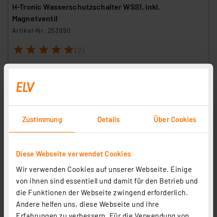
H-Tronic Wasserschutzschalter WSS1, inkl.
Magnetventil
Artikel-Nr. 253990
1
2
3
4
5
(2)
58,00 €
inkl. MwSt.
Informationen zu Versandkosten
Zustimmung
Details
Über Cookies
Diese Webseite verwendet Cookies
Wir verwenden Cookies auf unserer Webseite. Einige
von ihnen sind essentiell und damit für den Betrieb und
die Funktionen der Webseite zwingend erforderlich.
Andere helfen uns, diese Webseite und ihre
Erfahrungen zu verbessern. Für die Verwendung von