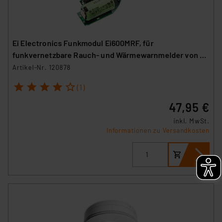
Ei Electronics Funkmodul Ei600MRF, für
funkvernetzbare Rauch- und Wärmewarnmelder von Ei
Electronics
Artikel-Nr. 120878
1
2
3
4
5
(1)
47,95 €
inkl. MwSt.
Informationen zu Versandkosten