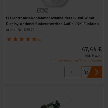
Ei Electronics Kohlenmonoxidmelder Ei208iDW mit
Display, optional funkvernetzbar, AudioLINK-Funktion
Artikel-Nr. 120879
1
2
3
4
5
(2)
47,44 €
inkl. MwSt.
Informationen zu Versandkosten