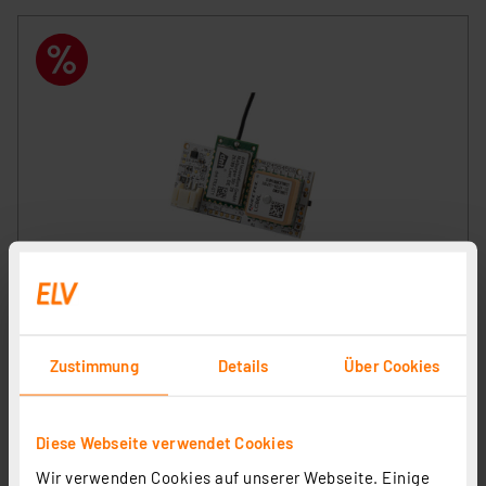
ELV LoRaWAN GPS Tracker (batteriebetrieben), ELV-
LW-GPS2
Artikel-Nr. 161407
17,95 €
Zustimmung
Details
Über Cookies
Statt
49,95 € **
inkl. MwSt.
Diese Webseite verwendet Cookies
Informationen zu Versandkosten
Wir verwenden Cookies auf unserer Webseite. Einige