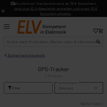
Kostenloser Standardversand ab 39 € Bestellwert
Jetzt zum ELV-Newsletter anmelden und einen 10 €
Gutschein erhalten
Suche
Sicherheitstechnik
GPS-Tracker
2 Produkte
Sortieren nach
Filter
Relevanz
Seite 1 von 1