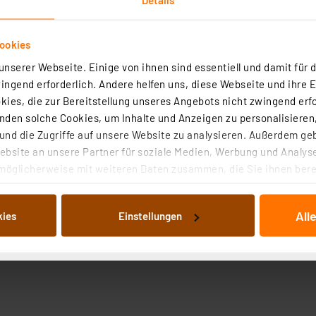
ookies
nserer Webseite. Einige von ihnen sind essentiell und damit für d
ngend erforderlich. Andere helfen uns, diese Webseite und ihre 
ies, die zur Bereitstellung unseres Angebots nicht zwingend erfo
den solche Cookies, um Inhalte und Anzeigen zu personalisieren,
nd die Zugriffe auf unsere Website zu analysieren. Außerdem ge
bsite an unsere Partner für soziale Medien, Werbung und Analyse
möglicherweise mit weiteren Daten zusammen, die Sie ihnen berei
 Dienste gesammelt haben. Indem Sie auf „Alle akzeptieren“ kli
von Informationen auf Ihrem gerät (§25 Abs.1 TTDSG) sowie der 
All
kies
Einstellungen
nachfolgend dargestellten bzw. die von Ihnen ausgewählten Verar
illierte Auflistung der einzelnen Cookies nach Zweck und Anbieter
ellungen“ abrufbar. Sie können die Verwendung nicht notwendiger
en. Ihre erteilte Zustimmung können Sie jederzeit unter dem Link
Die Rechtmäßigkeit der Speicherung, Abrufung und Weiterverarbei
zum Zeitpunkt des Widerrufs bleibt hiervon unberührt. Ihre Brow