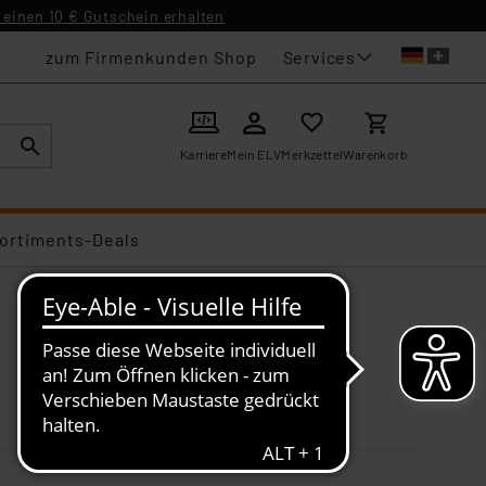
einen 10 € Gutschein erhalten
Services
zum Firmenkunden Shop
Karriere
Mein ELV
Merkzettel
Warenkorb
ortiments-Deals