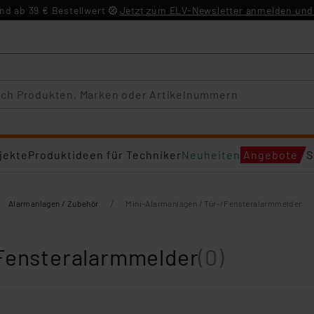
d ab 39 € Bestellwert
Jetzt zum ELV-Newsletter anmelden und 
jekte
Produktideen für Techniker
Neuheiten
Angebote
S
/
Alarmanlagen / Zubehör
Mini-Alarmanlagen / Tür-/Fensteralarmmelder
/Fensteralarmmelder
(0)