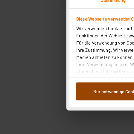
Diese Webseite verwendet C
Wir verwenden Cookies auf u
Funktionen der Webseite zwi
Für die Verwendung von Cook
Ihre Zustimmung. Wir verwen
Medien anbieten zu können u
Ihrer Verwendung unserer We
führen diese Informationen 
im Rahmen Ihrer Nutzung der
dem Speichern und Abrufen 
Nur notwendige Coo
Weiterverarbeitung für die 
Abs.1a DSG-VO) zu. Eine deta
Button „Ablehnen oder Einst
ganz oder teilweise zustimm
anpassen oder widerrufen. 
Auswertung und Analyse bis 