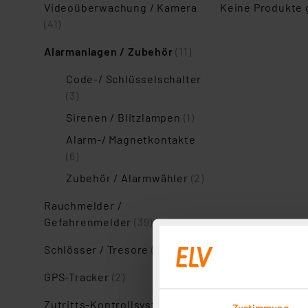
Videoüberwachung / Kamera
Keine Produkte
(41)
Alarmanlagen / Zubehör
(11)
Code-/ Schlüsselschalter
(3)
Sirenen / Blitzlampen
(1)
Alarm-/ Magnetkontakte
(6)
Zubehör / Alarmwähler
(2)
Rauchmelder /
Gefahrenmelder
(39)
Schlösser / Tresore
(3)
GPS-Tracker
(2)
Zutritts-Kontrollsysteme
(34)
Zustimmung