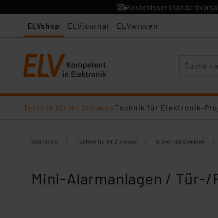
Kostenloser Standardversan
ELVshop
ELVjournal
ELVwissen
Suche
Technik für Ihr Zuhause
Technik für Elektronik-Pro
/
/
/
Startseite
Technik für Ihr Zuhause
Sicherheitstechnik
Mini-Alarmanlagen / Tür-