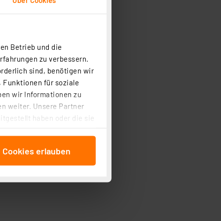
en Betrieb und die
Erfahrungen zu verbessern.
rderlich sind, benötigen wir
 Funktionen für soziale
ben wir Informationen zu
n weiter. Unsere Partner
tgestellt haben oder die sie
cken, stimmen Sie sowohl
anschließenden
e Cookies erlauben
beitungszwecke (Art. 6
 ist durch Klick auf den
 Cookies ablehnen oder ihr
 „Cookie Einstellungen“
tung dieser Daten zur
ser-Einstellungen können