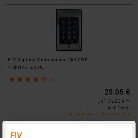
ELV Digitales Codeschloss DAK 2201
Artikel-Nr. 250488
1
2
3
4
5
(4)
29,95 €
UVP 34,95 € **
inkl. MwSt.
Informationen zu Versandkosten