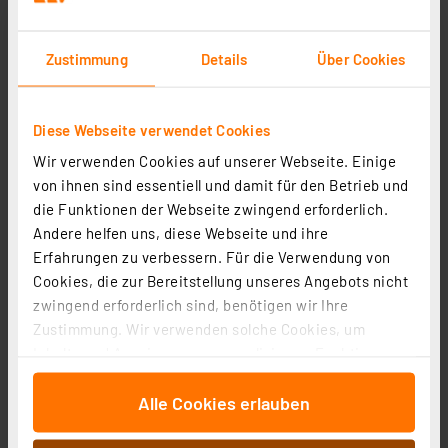
Zustimmung
Details
Über Cookies
Diese Webseite verwendet Cookies
Wir verwenden Cookies auf unserer Webseite. Einige
von ihnen sind essentiell und damit für den Betrieb und
dnt Fingerprintcodeschloss BioAccess PRO,
die Funktionen der Webseite zwingend erforderlich.
kapazitiver Fingerprint-Sensor, Zahlencode und RFID
Andere helfen uns, diese Webseite und ihre
Artikel-Nr. 252523
Erfahrungen zu verbessern. Für die Verwendung von
Cookies, die zur Bereitstellung unseres Angebots nicht
1
2
3
4
5
(7)
zwingend erforderlich sind, benötigen wir Ihre
Zustimmung. Wir verwenden solche Cookies, um
129,99 €
Inhalte und Anzeigen zu personalisieren, Funktionen
inkl. MwSt.
für soziale Medien anbieten zu können und die Zugriffe
Informationen zu Versandkosten
Alle Cookies erlauben
auf unsere Website zu analysieren. Außerdem geben
wir Informationen zu Ihrer Verwendung unserer Website