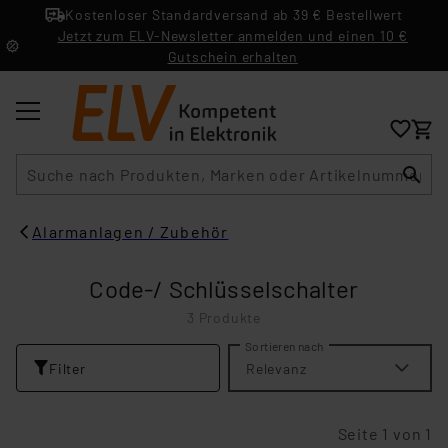
Kostenloser Standardversand ab 39 € Bestellwert
Jetzt zum ELV-Newsletter anmelden und einen 10 €
Gutschein erhalten
Suche
Alarmanlagen / Zubehör
Code-/ Schlüsselschalter
3 Produkte
Sortieren nach
Filter
Relevanz
Seite 1 von 1