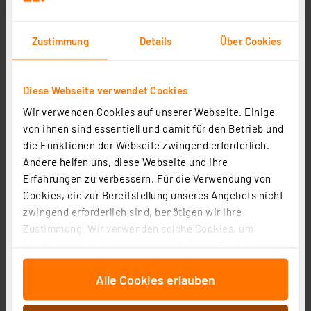
Zustimmung
Details
Über Cookies
Diese Webseite verwendet Cookies
Wir verwenden Cookies auf unserer Webseite. Einige
von ihnen sind essentiell und damit für den Betrieb und
dnt Fingerprintcodeschloss BioAccess PRO,
die Funktionen der Webseite zwingend erforderlich.
kapazitiver Fingerprint-Sensor, Zahlencode und RFID
Andere helfen uns, diese Webseite und ihre
Artikel-Nr. 252523
Erfahrungen zu verbessern. Für die Verwendung von
Cookies, die zur Bereitstellung unseres Angebots nicht
1
2
3
4
5
(7)
zwingend erforderlich sind, benötigen wir Ihre
Zustimmung. Wir verwenden solche Cookies, um
129,99 €
Inhalte und Anzeigen zu personalisieren, Funktionen
inkl. MwSt.
für soziale Medien anbieten zu können und die Zugriffe
Informationen zu Versandkosten
Alle Cookies erlauben
auf unsere Website zu analysieren. Außerdem geben
wir Informationen zu Ihrer Verwendung unserer Website