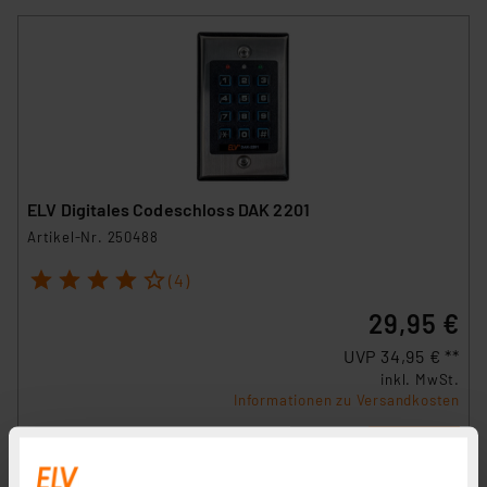
ELV Digitales Codeschloss DAK 2201
Artikel-Nr. 250488
1
2
3
4
5
(4)
29,95 €
UVP 34,95 € **
inkl. MwSt.
Informationen zu Versandkosten