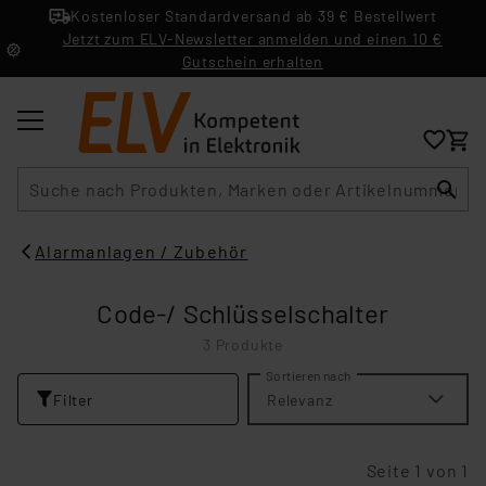
Kostenloser Standardversand ab 39 € Bestellwert
Jetzt zum ELV-Newsletter anmelden und einen 10 €
Gutschein erhalten
Suche
Alarmanlagen / Zubehör
Code-/ Schlüsselschalter
3 Produkte
Sortieren nach
Filter
Relevanz
Seite 1 von 1