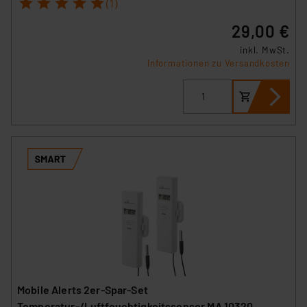
1
2
3
4
5
(1)
29,00 €
inkl. MwSt.
Informationen zu Versandkosten
Mobile Alerts 2er-Spar-Set
Temperatur-/Luftfeuchtigkeitssensor MA 10320