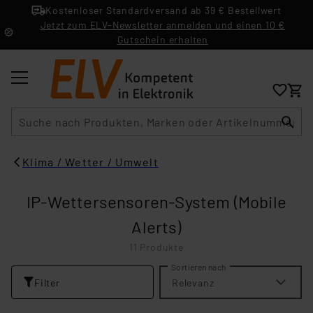
Kostenloser Standardversand ab 39 € Bestellwert
Jetzt zum ELV-Newsletter anmelden und einen 10 €
Gutschein erhalten
Suche
Klima / Wetter / Umwelt
IP-Wettersensoren-System (Mobile
Alerts)
11 Produkte
Sortieren nach
Filter
Relevanz