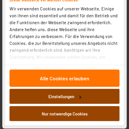
Wir verwenden Cookies auf unserer Webseite. Einige
von ihnen sind essentiell und damit für den Betrieb und
Mobile Alerts 2er-Set Thermo-/Hygrometer MA10230,
die Funktionen der Webseite zwingend erforderlich.
mit Klimakomfortanzeige im Tagesverlauf
Andere helfen uns, diese Webseite und ihre
Artikel-Nr. 126503
Erfahrungen zu verbessern. Für die Verwendung von
Cookies, die zur Bereitstellung unseres Angebots nicht
1
2
3
4
5
(2)
zwingend erforderlich sind, benötigen wir Ihre
Zustimmung. Wir verwenden solche Cookies, um
44,95 €
Inhalte und Anzeigen zu personalisieren, Funktionen
inkl. MwSt.
für soziale Medien anbieten zu können und die Zugriffe
Informationen zu Versandkosten
Alle Cookies erlauben
auf unsere Website zu analysieren. Außerdem geben
Grundpreis 22.48 EUR pro Stück
wir Informationen zu Ihrer Verwendung unserer Website
an unsere Partner für soziale Medien, Werbung und
Einstellungen
Analysen weiter. Unsere Partner führen diese
Informationen möglicherweise mit weiteren Daten
zusammen, die Sie ihnen bereitgestellt haben oder die
Nur notwendige Cookies
sie im Rahmen Ihrer Nutzung der Dienste gesammelt
haben. Indem Sie auf „Alle akzeptieren“ klicken,