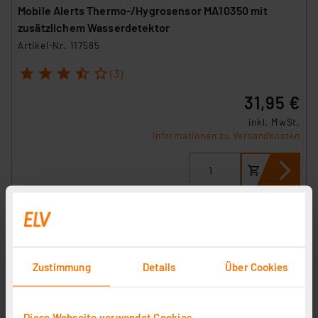
Mobile Alerts Thermo-/Hygrosensor MA10350 mit
zusätzlichem Wasserdetektor
Artikel-Nr. 117585
1
2
3
4
5
(3)
31,95 €
inkl. MwSt.
Informationen zu Versandkosten
Zustimmung
Details
Über Cookies
Diese Webseite verwendet Cookies