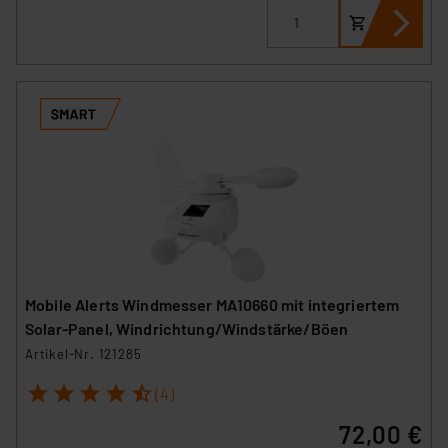
Beurteilung der mit der Datenübermittlung,
insbesondere der Art der übermittelten Daten,
verbundenen Risiken.“
Impressum
|
Datenschutzerklärung
Mobile Alerts Windmesser MA10660 mit integriertem
Solar-Panel, Windrichtung/Windstärke/Böen
Artikel-Nr. 121285
1
2
3
4
5
(4)
72,00 €