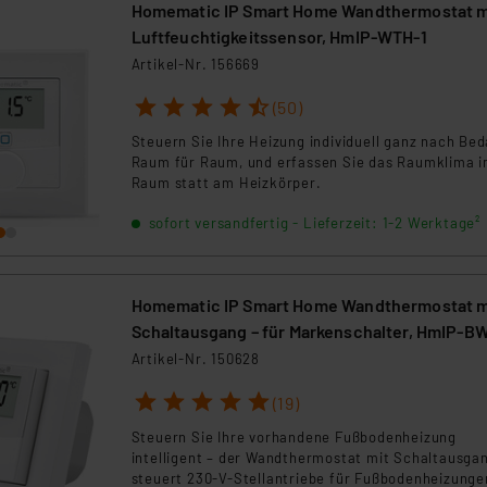
Blick im Blick behalten. Ideal für mehr Wohnkomfor
Homematic IP Smart Home Wandthermostat m
Energieeffizienz und ein optimales Raumklima.
Luftfeuchtigkeitssensor, HmIP-WTH-1
Artikel-Nr. 156669
1
2
3
4
5
(50)
Steuern Sie Ihre Heizung individuell ganz nach Bed
Raum für Raum, und erfassen Sie das Raumklima 
Raum statt am Heizkörper.
sofort versandfertig - Lieferzeit: 1-2 Werktage²
Homematic IP Smart Home Wandthermostat m
Schaltausgang – für Markenschalter, HmIP-B
Artikel-Nr. 150628
1
2
3
4
5
(19)
Steuern Sie Ihre vorhandene Fußbodenheizung
intelligent – der Wandthermostat mit Schaltausga
steuert 230-V-Stellantriebe für Fußbodenheizunge