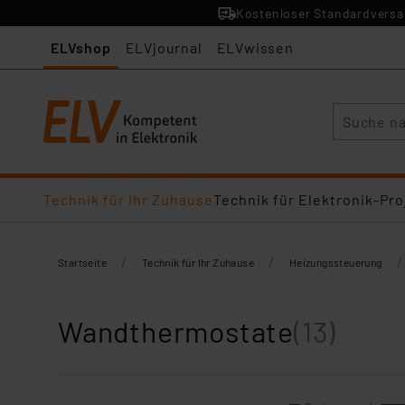
Kostenloser Standardversan
ELVshop
ELVjournal
ELVwissen
Suche
Technik für Ihr Zuhause
Technik für Elektronik-Pro
/
/
/
Startseite
Technik für Ihr Zuhause
Heizungssteuerung
Wandthermostate
(13)