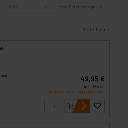
Preis
Mehr Filter anzeigen
Seite 1 von 1
it
lung
49,95 €
inkl. MwSt.
Informationen zu Versandkosten
h
ro
 Das
keit