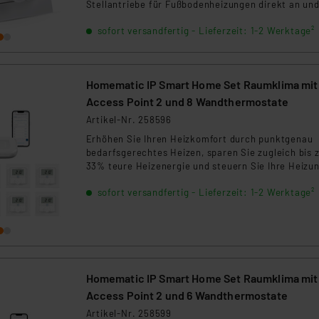
ngemessenheitsbeschluss der EU. Dies bedeutet, dass die USA al
Stellantriebe für Fußbodenheizungen direkt an un
sorgt so für eine individuelle Heizungssteuerung i
rds eingestuft wird. So besteht etwa das Risiko, dass US-Beh
sofort versandfertig - Lieferzeit: 1-2 Werktage²
Raum.
ammen verarbeiten, ohne dass hiergegen Klagemöglichkeiten fü
en Dienstleistern stützt sich auf die Standarddatenschutzklause
nen Beurteilung der mit der Datenübermittlung, insbesondere der
Homematic IP Smart Home Set Raumklima mit
.“
Access Point 2 und 8 Wandthermostate
Artikel-Nr. 258596
klärung
Erhöhen Sie Ihren Heizkomfort durch punktgenau
bedarfsgerechtes Heizen, sparen Sie zugleich bis 
33% teure Heizenergie und steuern Sie Ihre Heizu
von überall aus per Smartphone! Das Set enthält
sofort versandfertig - Lieferzeit: 1-2 Werktage²
1xHAP-2, 8xBWTH
Homematic IP Smart Home Set Raumklima mit
Access Point 2 und 6 Wandthermostate
Artikel-Nr. 258599