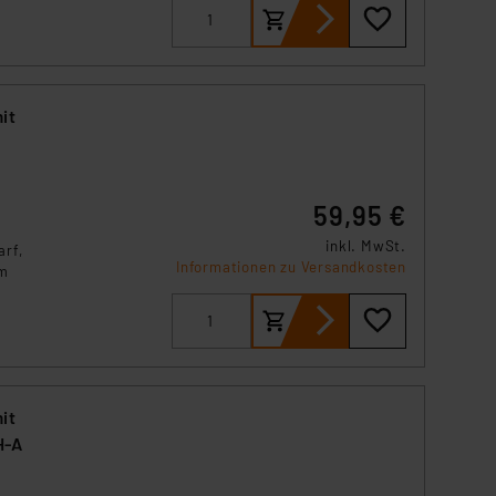
it
59,95 €
inkl. MwSt.
arf,
Informationen zu Versandkosten
im
it
H-A