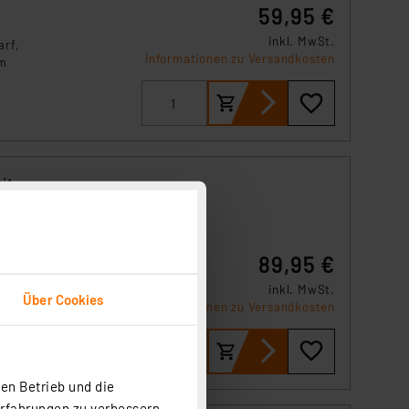
59,95 €
inkl. MwSt.
arf,
Informationen zu Versandkosten
im
it
,
89,95 €
ng
n
inkl. MwSt.
Über Cookies
Informationen zu Versandkosten
en Betrieb und die
Erfahrungen zu verbessern.