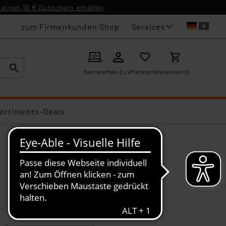
einen 10 € Gutschein erhalten
Services
zum Firmenkunden Shop
Karriere
Mein ELV
Merkzettel
Warenkorb
ortiments-Deals