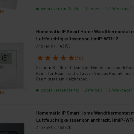
direkt an und sorgt so für eine individuelle
sofort versandfertig - Lieferzeit: 1-2 Werktage²
Heizungssteuerung im Raum.
Homematic IP Smart Home Wandthermostat m
Luftfeuchtigkeitssensor, HmIP-WTH-2
Artikel-Nr. 143159
1
2
3
4
5
(38)
Steuern Sie Ihre Heizung individuell ganz nach Bed
Raum für Raum, und erfassen Sie das Raumklima 
Raum statt am Heizkörper.
sofort versandfertig - Lieferzeit: 1-2 Werktage²
Homematic IP Smart Home Wandthermostat m
Luftfeuchtigkeitssensor, anthrazit, HmIP-WT
Artikel-Nr. 159820