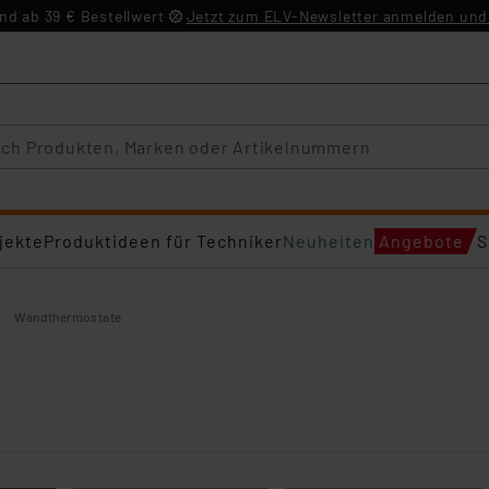
d ab 39 € Bestellwert
Jetzt zum ELV-Newsletter anmelden und 
jekte
Produktideen für Techniker
Neuheiten
Angebote
S
Wandthermostate