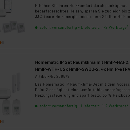
Erhöhen Sie Ihren Heizkomfort durch punktgenau
bedarfsgerechtes Heizen, sparen Sie zugleich bis 
33% teure Heizenergie und steuern Sie Ihre Heizu
von überall aus per Smartphone! Das Set enthält:
sofort versandfertig - Lieferzeit: 1-2 Werktage²
1xHAP-2,6xBWTH
Homematic IP Set Raumklima mit HmIP-HAP2,
HmIP-WTH-1, 2x HmIP-SWDO-2, 4x HmIP-eT
Artikel-Nr. 258579
Das Homematic IP Raumklima-Set mit dem Access
Point 2 ermöglicht eine komfortable, bedarfsgere
Heizungssteuerung und spart bis zu 33 % Heizkost
Die Installation erfolgt werkzeuglos, die Steuerung
sofort versandfertig - Lieferzeit: 1-2 Werktage²
bequem per Smartphone-App, Sprachassistent ode
Automatisierung. Dank sicherer AES-Verschlüssel
und Cloud-Servern in Deutschland ist Ihre
Datenverbindung hoch geschützt.