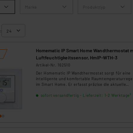
Marke
Produkttyp
:
Homematic IP Smart Home Wandthermostat m
Luftfeuchtigkeitssensor, HmIP-WTH-3
Artikel-Nr. 162510
Der Homematic IP Wandthermostat sorgt für eine
intelligente und komfortable Raumtemperaturrege
im Smart Home. Er erfasst präzise die aktuelle
Raumtemperatur sowie die Luftfeuchtigkeit in
sofort versandfertig - Lieferzeit: 1-2 Werktage²
Innenräumen und steuert Heizsysteme automatisc
nach Ihren individuellen Vorgaben. Dabei können p
Raum mehrere Fußbodenheizkreise oder
Heizkörperthermostate effizient geregelt werden.
beleuchtete LC-Display zeigt jederzeit die aktuelle
Temperatur und auf Wunsch auch die Luftfeuchtig
an, sodass Sie alle wichtigen Klimadaten auf einen