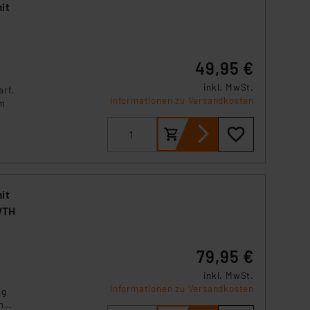
t,
it
49,95 €
inkl. MwSt.
arf,
Informationen zu Versandkosten
im
it
WTH
79,95 €
inkl. MwSt.
Informationen zu Versandkosten
ng
n