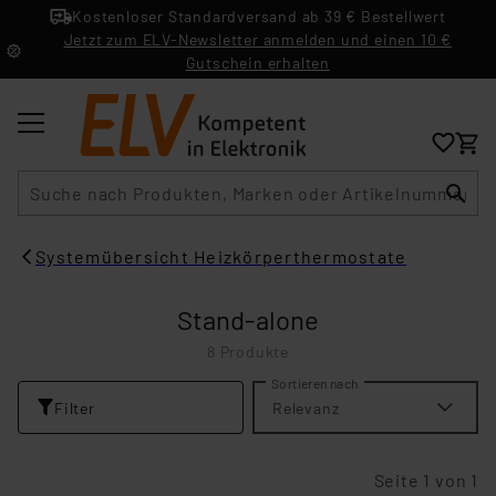
Kostenloser Standardversand ab 39 € Bestellwert
Jetzt zum ELV-Newsletter anmelden und einen 10 €
Gutschein erhalten
Suche
Systemübersicht Heizkörperthermostate
Stand-alone
8 Produkte
Sortieren nach
Filter
Relevanz
Seite 1 von 1