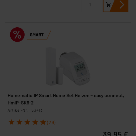
Homematic IP Smart Home Set Heizen – easy connect,
HmIP-SK9-2
Artikel-Nr. 153413
1
2
3
4
5
(29)
39,95 €