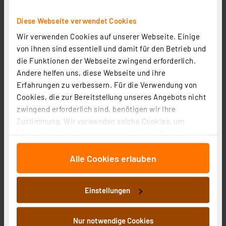
kompakt plus HmIP-eTRV-CL
Artikel-Nr. 157681
Diese Webseite verwendet Cookies
1
2
3
4
5
Wir verwenden Cookies auf unserer Webseite. Einige
(2)
von ihnen sind essentiell und damit für den Betrieb und
89,95 €
die Funktionen der Webseite zwingend erforderlich.
Andere helfen uns, diese Webseite und ihre
inkl. MwSt.
Informationen zu Versandkosten
Erfahrungen zu verbessern. Für die Verwendung von
Cookies, die zur Bereitstellung unseres Angebots nicht
zwingend erforderlich sind, benötigen wir Ihre
Zustimmung. Wir verwenden solche Cookies, um
Inhalte und Anzeigen zu personalisieren, Funktionen
für soziale Medien anbieten zu können und die Zugriffe
Alle Cookies erlauben
auf unsere Website zu analysieren. Außerdem geben
wir Informationen zu Ihrer Verwendung unserer Website
an unsere Partner für soziale Medien, Werbung und
Einstellungen
Analysen weiter. Unsere Partner führen diese
Informationen möglicherweise mit weiteren Daten
zusammen, die Sie ihnen bereitgestellt haben oder die
Nur notwendige Cookies