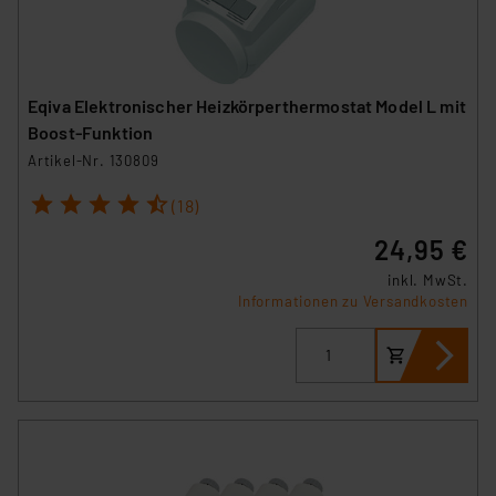
Europäischen Kommission sowie einer eigenen
Beurteilung der mit der Datenübermittlung,
insbesondere der Art der übermittelten Daten,
Eqiva Elektronischer Heizkörperthermostat Model L mit
verbundenen Risiken.“
Boost-Funktion
Impressum
|
Datenschutzerklärung
Artikel-Nr. 130809
1
2
3
4
5
(18)
24,95 €
inkl. MwSt.
Informationen zu Versandkosten