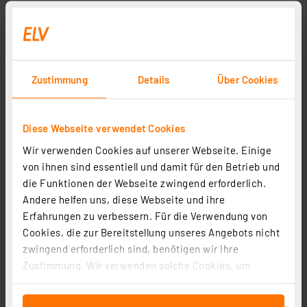
Zustimmung
Details
Über Cookies
Diese Webseite verwendet Cookies
Wir verwenden Cookies auf unserer Webseite. Einige
Hama Smart Home Heizungssteuerung-Set (2x
von ihnen sind essentiell und damit für den Betrieb und
Heizkörperthermostat, 1x Bridge), WLAN, ZigBee
die Funktionen der Webseite zwingend erforderlich.
Artikel-Nr. 254327
Andere helfen uns, diese Webseite und ihre
Erfahrungen zu verbessern. Für die Verwendung von
59,99 €
Cookies, die zur Bereitstellung unseres Angebots nicht
inkl. MwSt.
zwingend erforderlich sind, benötigen wir Ihre
Informationen zu Versandkosten
Zustimmung. Wir verwenden solche Cookies, um
Inhalte und Anzeigen zu personalisieren, Funktionen
für soziale Medien anbieten zu können und die Zugriffe