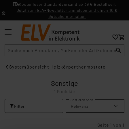
Kostenloser Standardversand ab 39 € Bestellwert
Jetzt zum ELV-Newsletter anmelden und einen 10 €
Gutschein erhalten
Suche
Systemübersicht Heizkörperthermostate
Sonstige
1 Produkte
Sortieren nach
Filter
Relevanz
Seite 1 von 1