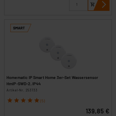
Homematic IP Smart Home 3er-Set Wassersensor
HmIP-SWD-2, IP44
Artikel-Nr. 253733
1
2
3
4
5
(5)
139,85 €