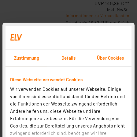
UVP 149,85 € **
inkl. MwSt.
Informationen zu Versandkosten
Grundpreis 46.62 EUR pro Stück
Zustimmung
Details
Über Cookies
Diese Webseite verwendet Cookies
Wir verwenden Cookies auf unserer Webseite. Einige
von ihnen sind essentiell und damit für den Betrieb und
die Funktionen der Webseite zwingend erforderlich.
Andere helfen uns, diese Webseite und ihre
Erfahrungen zu verbessern. Für die Verwendung von
Homematic IP Smart Home Wassersensor, HmIP-SWD-2
Cookies, die zur Bereitstellung unseres Angebots nicht
zwingend erforderlich sind, benötigen wir Ihre
Artikel-Nr. 160017