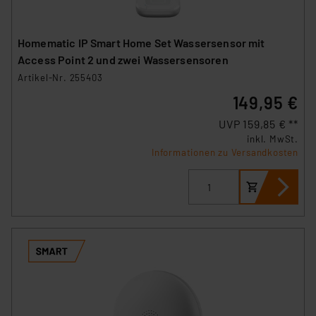
der Datenschutzerklärung. Für die USA besteht kein
Angemessenheitsbeschluss der EU. Dies bedeutet,
dass die USA als Land mit unzureichendem
Homematic IP Smart Home Set Wassersensor mit
Datenschutz nach EU-Standards eingestuft wird. So
Access Point 2 und zwei Wassersensoren
besteht etwa das Risiko, dass US-Behörden
Artikel-Nr. 255403
personenbezogene Daten in
149,95 €
Überwachungsprogrammen verarbeiten, ohne dass
hiergegen Klagemöglichkeiten für Europäer bestehen.
UVP 159,85 € **
Unsere Kooperation mit diesen Dienstleistern stützt
inkl. MwSt.
Informationen zu Versandkosten
sich auf die Standarddatenschutzklauseln der
Europäischen Kommission sowie einer eigenen
Beurteilung der mit der Datenübermittlung,
insbesondere der Art der übermittelten Daten,
verbundenen Risiken.“
Impressum
|
Datenschutzerklärung