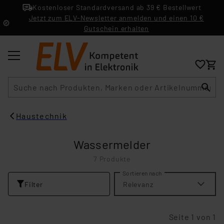
Kostenloser Standardversand ab 39 € Bestellwert
Jetzt zum ELV-Newsletter anmelden und einen 10 €
Gutschein erhalten
Suche
Haustechnik
Wassermelder
7 Produkte
Sortieren nach
Filter
Relevanz
Seite 1 von 1