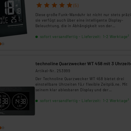
1
2
3
4
5
(5)
Diese große Funk-Wanduhr ist nicht nur stets präzi
sie verfügt auch über eine intelligente Display-
Beleuchtung, die in Abhängigkeit von der
Umgebungshelligkeit gesteuert wird.
sofort versandfertig - Lieferzeit: 1-2 Werktage²
technoline Quarzwecker WT 458 mit 3 Uhrzei
Artikel-Nr. 253999
Der Technoline Quarzwecker WT 458 bietet drei
einstellbare Uhrzeiten fü,r flexible Zeitplä,ne. Mit
seinem klar ablesbaren Display und der
benutzerfreundlichen Bedienung ist er ideal für all
sofort versandfertig - Lieferzeit: 1-2 Werktage²
Altersgruppen.