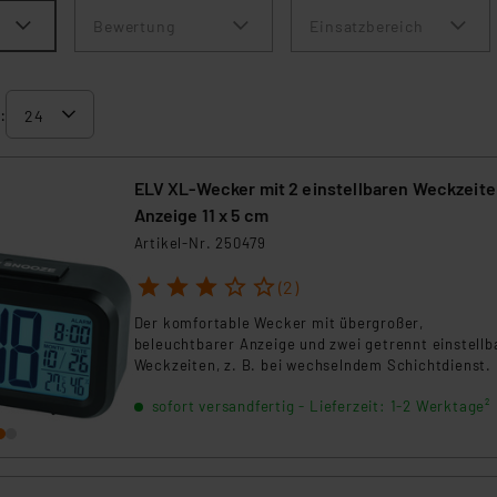
Bewertung
Einsatzbereich
:
ELV XL-Wecker mit 2 einstellbaren Weckzeite
Anzeige 11 x 5 cm
Artikel-Nr. 250479
1
2
3
4
5
(2)
Der komfortable Wecker mit übergroßer,
beleuchtbarer Anzeige und zwei getrennt einstellb
Weckzeiten, z. B. bei wechselndem Schichtdienst.
sofort versandfertig - Lieferzeit: 1-2 Werktage²