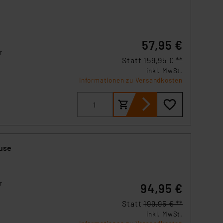
57,95 €
r
Statt
159,95 € **
inkl. MwSt.
ren
Informationen zu Versandkosten
(z.
use
r
94,95 €
ren
Statt
199,95 € **
(z.
inkl. MwSt.