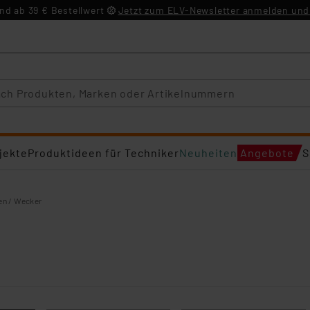
d ab 39 € Bestellwert
Jetzt zum ELV-Newsletter anmelden und 
jekte
Produktideen für Techniker
Neuheiten
Angebote
S
en / Wecker