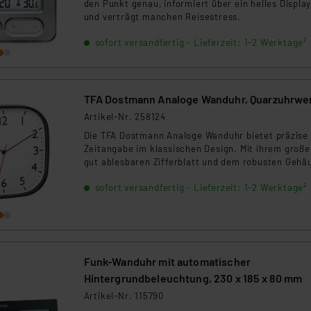
den Punkt genau, informiert über ein helles Displa
rds eingestuft wird. So besteht etwa das Risiko, dass US-Beh
und verträgt manchen Reisestress.
ammen verarbeiten, ohne dass hiergegen Klagemöglichkeiten fü
sofort versandfertig - Lieferzeit: 1-2 Werktage²
en Dienstleistern stützt sich auf die Standarddatenschutzklause
nen Beurteilung der mit der Datenübermittlung, insbesondere der
.“
TFA Dostmann Analoge Wanduhr, Quarzuhrwe
klärung
Artikel-Nr. 258124
Die TFA Dostmann Analoge Wanduhr bietet präzise
Zeitangabe im klassischen Design. Mit ihrem große
gut ablesbaren Zifferblatt und dem robusten Gehä
ist sie ideal für Zuhause oder Büro. Die einfache
sofort versandfertig - Lieferzeit: 1-2 Werktage²
Wandmontage und der batteriebetriebene Betrieb
machen sie besonders praktisch.
Funk-Wanduhr mit automatischer
Hintergrundbeleuchtung, 230 x 185 x 80 mm
Artikel-Nr. 115790