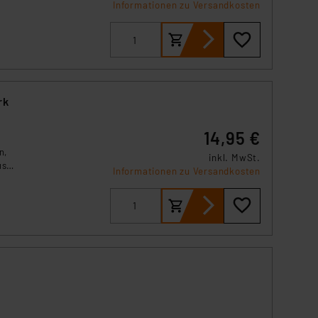
y
Informationen zu Versandkosten
örden personenbezogene
r Europäer bestehen.
ln der Europäischen
 Art der übermittelten
rk
14,95 €
n,
inkl. MwSt.
use
Informationen zu Versandkosten