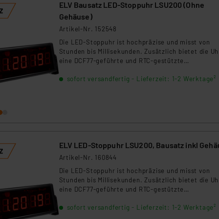
ELV Bausatz LED-Stoppuhr LSU200 (Ohne
Gehäuse)
Artikel-Nr. 152548
Die LED-Stoppuhr ist hochpräzise und misst von
Stunden bis Millisekunden. Zusätzlich bietet die Uh
eine DCF77-geführte und RTC-gestützte
Uhrzeit-/Datumsanzeige und einen programmierba
sofort versandfertig - Lieferzeit: 1-2 Werktage²
Relaisschaltausgang für die externe Signalisierung 
B. für eine Lichtschranke).
ELV LED-Stoppuhr LSU200, Bausatz inkl Gehä
Artikel-Nr. 160844
Die LED-Stoppuhr ist hochpräzise und misst von
Stunden bis Millisekunden. Zusätzlich bietet die Uh
eine DCF77-geführte und RTC-gestützte
Uhrzeit-/Datumsanzeige und einen programmierba
sofort versandfertig - Lieferzeit: 1-2 Werktage²
Relaisschaltausgang für die externe Signalisierung 
B. für eine Lichtschranke).