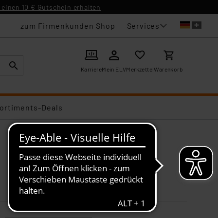
einen 10 € Gutschein erhalten
Services
zum Firmenkunden Shop
Karriere
Mein ELV
Merkzettel
Warenkorb
ortiments-Deals