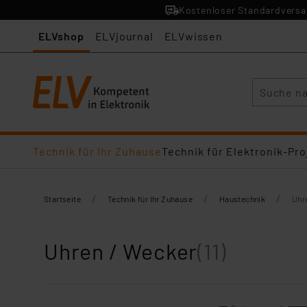
Kostenloser Standardversan
ELVshop
ELVjournal
ELVwissen
Suche
Technik für Ihr Zuhause
Technik für Elektronik-Pro
/
/
/
Startseite
Technik für Ihr Zuhause
Haustechnik
Uhr
Uhren / Wecker
(11)