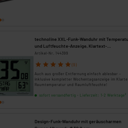
technoline XXL-Funk-Wanduhr mit Temperatu
und Luftfeuchte-Anzeige, Klartext-
Wochentagsanzeige
Artikel-Nr. 144399
1
2
3
4
5
(9)
Auch aus großer Entfernung einfach ablesbar –
inklusive kompletter Wochentagsanzeige im Klarte
Raumtemperatur und Raumluftfeuchte!
sofort versandfertig - Lieferzeit: 1-2 Werktage²
Design-Funk-Wanduhr mit geräuscharmen