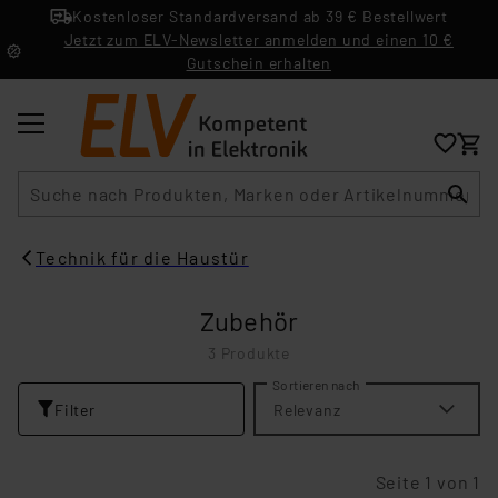
Kostenloser Standardversand ab 39 € Bestellwert
Jetzt zum ELV-Newsletter anmelden und einen 10 €
Gutschein erhalten
Suche
Technik für die Haustür
Zubehör
3 Produkte
Sortieren nach
Filter
Relevanz
Seite 1 von 1