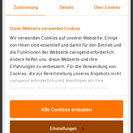
Zustimmung
Details
Über Cookies
Diese Webseite verwendet Cookies
Wir verwenden Cookies auf unserer Webseite. Einige
von ihnen sind essentiell und damit für den Betrieb und
die Funktionen der Webseite zwingend erforderlich.
Andere helfen uns, diese Webseite und ihre
RFID-Transponder Schlüsselanhänger 125 KHz, 10er-
Erfahrungen zu verbessern. Für die Verwendung von
Pack für Codeschloss DK-2872/DK-2882
Cookies, die zur Bereitstellung unseres Angebots nicht
Artikel-Nr. 107927
zwingend erforderlich sind, benötigen wir Ihre
1
2
3
4
5
Zustimmung. Wir verwenden solche Cookies, um
(6)
Inhalte und Anzeigen zu personalisieren, Funktionen
6,95 €
für soziale Medien anbieten zu können und die Zugriffe
inkl. MwSt.
Alle Cookies erlauben
auf unsere Website zu analysieren. Außerdem geben
Informationen zu Versandkosten
wir Informationen zu Ihrer Verwendung unserer Website
an unsere Partner für soziale Medien, Werbung und
Einstellungen
Analysen weiter. Unsere Partner führen diese