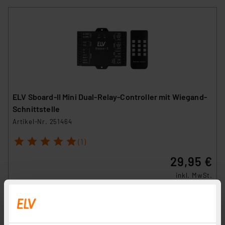
ELV Sboard-II Mini Dual-Relay-Controller mit Wiegand-
Schnittstelle
Artikel-Nr. 251464
1
2
3
4
5
(1)
29,95 €
inkl. MwSt.
Informationen zu Versandkosten