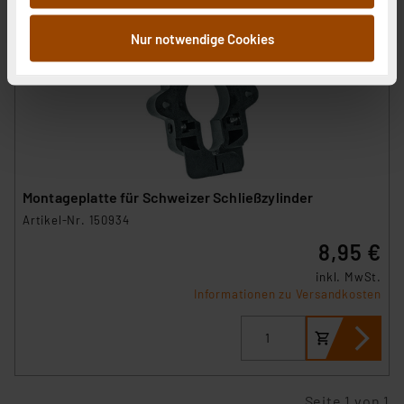
Informationen möglicherweise mit weiteren Daten
zusammen, die Sie ihnen bereitgestellt haben oder die
Nur notwendige Cookies
sie im Rahmen Ihrer Nutzung der Dienste gesammelt
haben. Indem Sie auf „Alle akzeptieren“ klicken,
stimmen Sie sowohl dem Speichern und Abrufen von
Informationen auf Ihrem gerät (§25 Abs.1 TTDSG) sowie
der anschließenden Weiterverarbeitung für die
nachfolgend dargestellten bzw. die von Ihnen
ausgewählten Verarbeitungszwecke (Art. 6 Abs.1a DSG-
Montageplatte für Schweizer Schließzylinder
VO) zu. Eine detaillierte Auflistung der einzelnen
Artikel-Nr. 150934
Cookies nach Zweck und Anbieter ist durch Klick auf
8,95 €
den Button „Ablehnen oder Einstellungen“ abrufbar. Sie
können die Verwendung nicht notwendiger Cookies
inkl. MwSt.
ablehnen oder ihr ganz oder teilweise zustimmen. Ihre
Informationen zu Versandkosten
erteilte Zustimmung können Sie jederzeit unter dem
Link „Cookie Einstellungen“ anpassen oder widerrufen.
Die Rechtmäßigkeit der Speicherung, Abrufung und
Weiterverarbeitung dieser Daten zur Auswertung und
Seite 1 von 1
Analyse bis zum Zeitpunkt des Widerrufs bleibt hiervon