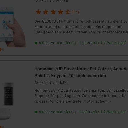
Artikel-Nr. 142950
1
2
3
4
5
(17)
Der BLUETOOTH® Smart Türschlossantrieb dient z
komfortablen, motorgetriebenen Verriegeln und
Entriegeln sowie dem Öffnen von Zylinderschlosst
per Smartphone-App.
sofort versandfertig - Lieferzeit: 1-2 Werktage²
Homematic IP Smart Home Set Zutritt, Acces
Point 2, Keypad, Türschlossantrieb
Artikel-Nr. 255371
Homematic IP Zutrittsset für smarten, schlüssello
Zugang: Tür per App oder Zahlencode öffnen, mit
Access Point als Zentrale, motorischem
Türschlossantrieb und flexibel erweiterbar.
sofort versandfertig - Lieferzeit: 1-2 Werktage²