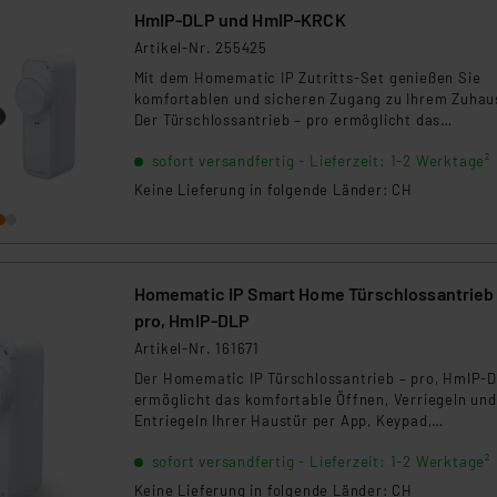
HmIP‑DLP und HmIP-KRCK
Artikel-Nr. 255425
Mit dem Homematic IP Zutritts-Set genießen Sie
komfortablen und sicheren Zugang zu Ihrem Zuhau
Der Türschlossantrieb – pro ermöglicht das
motorisierte Öffnen, Entriegeln und Verriegeln der
sofort versandfertig - Lieferzeit: 1-2 Werktage²
Haustür per App, Sprachsteuerung oder
Fernbedienung. Die mitgelieferte
Keine Lieferung in folgende Länder: CH
Schlüsselbundfernbedienung bietet direkten Zugrif
auf die wichtigsten Türfunktionen per Tastendruc
eignet sich ideal für Familienmitglieder, Gäste ode
Dienstleister.
Homematic IP Smart Home Türschlossantrieb
pro, HmIP‑DLP
Artikel-Nr. 161671
Der Homematic IP Türschlossantrieb – pro, HmIP-D
ermöglicht das komfortable Öffnen, Verriegeln und
Entriegeln Ihrer Haustür per App, Keypad,
Fernbedienung oder Sprachsteuerung. Die
sofort versandfertig - Lieferzeit: 1-2 Werktage²
Nachrüstung erfolgt ohne Austausch der
Schließanlage. Integrierte Sensoren erkennen
Keine Lieferung in folgende Länder: CH