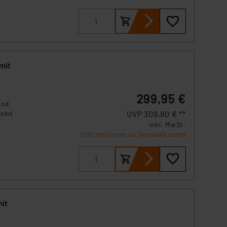
s Land mit unzureichendem
gt
örden personenbezogene
.
r Europäer bestehen.
ln der Europäischen
 Art der übermittelten
mit
299,95 €
end
UVP 309,90 € **
oint
inkl. MwSt.
Informationen zu Versandkosten
p,
für
it