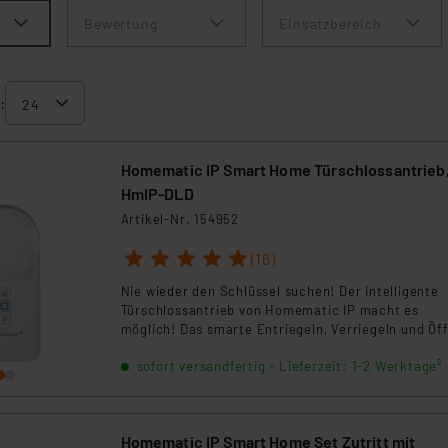
Bewertung
Einsatzbereich
:
Homematic IP Smart Home Türschlossantrieb
HmIP-DLD
Artikel-Nr. 154952
1
2
3
4
5
(16)
Nie wieder den Schlüssel suchen! Der intelligente
Türschlossantrieb von Homematic IP macht es
möglich! Das smarte Entriegeln, Verriegeln und Öf
von Haustüren erfolgt ganz bequem und sicher per
sofort versandfertig - Lieferzeit: 1-2 Werktage²
Smartphone oder Fernbedienung. Über die Homem
IP App bleibt die Haustür jederzeit im Blick.
Homematic IP Smart Home Set Zutritt mit