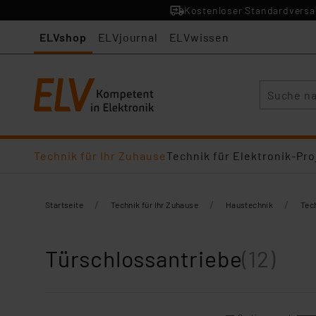
Kostenloser Standardversan
ELVshop
ELVjournal
ELVwissen
Suche
Technik für Ihr Zuhause
Technik für Elektronik-Pro
/
/
/
Startseite
Technik für Ihr Zuhause
Haustechnik
Tech
Türschlossantriebe
(12)