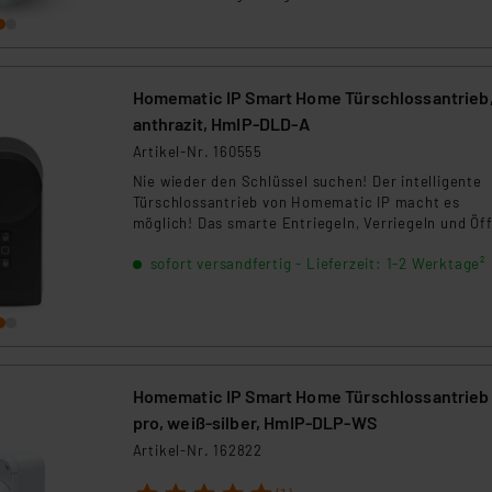
Manipulationen, während automatische Zeitprofile
eine flexible Zutrittsverwaltung für Sicherheit und
Komfort sorgen.
Homematic IP Smart Home Türschlossantrieb
anthrazit, HmIP-DLD-A
Artikel-Nr. 160555
Nie wieder den Schlüssel suchen! Der intelligente
Türschlossantrieb von Homematic IP macht es
möglich! Das smarte Entriegeln, Verriegeln und Öf
von Haustüren erfolgt ganz bequem und sicher per
sofort versandfertig - Lieferzeit: 1-2 Werktage²
Smartphone oder Fernbedienung. Über die Homem
IP App bleibt die Haustür jederzeit im Blick.
Homematic IP Smart Home Türschlossantrieb
pro, weiß‑silber, HmIP‑DLP‑WS
Artikel-Nr. 162822
1
2
3
4
5