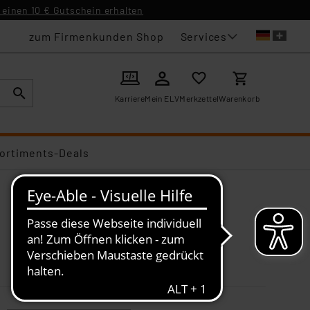
einen 10 € Gutschein erhalten
Services
zum Firmenkunden Shop
Karriere
Mein ELV
Merkzettel
Warenkorb
ortiments-Deals