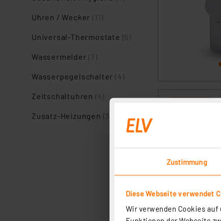
Uhren / Wecker
(11)
Universal-Thermostate
(5)
Wassermelder
(7)
Wasserpegelschalter
(4)
Zeitschaltuhren
(4)
Zusatz-Heizungen
(3)
Zustimmung
Diese Webseite verwendet C
Wir verwenden Cookies auf u
Funktionen der Webseite zwi