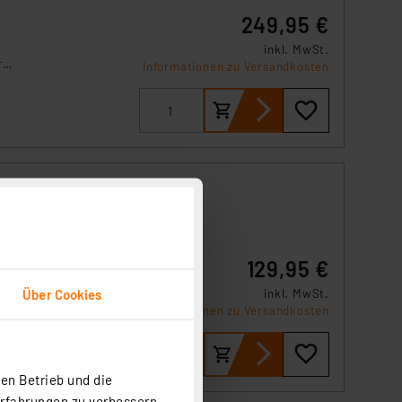
249,95 €
inkl. MwSt.
r
Informationen zu Versandkosten
nd
,
129,95 €
fnen
Über Cookies
inkl. MwSt.
Informationen zu Versandkosten
atic
en Betrieb und die
Erfahrungen zu verbessern.