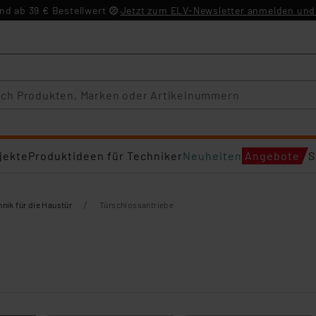
d ab 39 € Bestellwert
Jetzt zum ELV-Newsletter anmelden und 
jekte
Produktideen für Techniker
Neuheiten
Angebote
S
/
nik für die Haustür
Türschlossantriebe