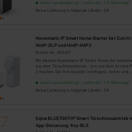
ngemessenheitsbeschluss der EU. Dies bedeutet, dass die USA al
sofort versandfertig - Lieferzeit: 1-2 Werktage²
Verriegelung und integrierte Sicherheitssensoren
erhöhen Komfort und Schutz. Die Installation erfol
rds eingestuft wird. So besteht etwa das Risiko, dass US-Beh
Keine Lieferung in folgende Länder: CH
einfach per Klebe-, Klemm- oder Schraubmontage
ammen verarbeiten, ohne dass hiergegen Klagemöglichkeiten fü
en Dienstleistern stützt sich auf die Standarddatenschutzklause
nen Beurteilung der mit der Datenübermittlung, insbesondere der
.“
Homematic IP Smart Home Starter Set Zutritt 
HmIP‑DLP und HmIP-HAP2
klärung
Artikel-Nr. 255427
Mit diesem Homematic IP Smart Home Set besteh
aus dem Türschlossantrieb – pro und dem Access P
2 machen Sie Ihre Haustür intelligent, sicher und
komfortabel steuerbar. Öffnen, entriegeln und
sofort versandfertig - Lieferzeit: 1-2 Werktage²
verriegeln Sie Ihre Tür bequem per Smartphone-Ap
Sprachsteuerung oder optionalem Zubehör und
Keine Lieferung in folgende Länder: CH
verwalten Sie individuelle Zutrittsberechtigungen 
Familie, Gäste oder Dienstleister.
Eqiva BLUETOOTH® Smart Türschlossantrieb m
App-Steuerung, Key-BLE