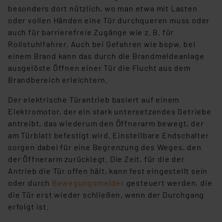
(1) lit. a DSGVO. Nähere Infos zu diesen Drittanbietern
besonders dort nützlich, wo man etwa mit Lasten
und zu der jeweiligen Datenübermittlung erhalten Sie in
oder vollen Händen eine Tür durchqueren muss oder
der Datenschutzerklärung. Für die USA besteht kein
auch für barrierefreie Zugänge wie z. B. für
Angemessenheitsbeschluss der EU. Dies bedeutet,
Rollstuhlfahrer. Auch bei Gefahren wie bspw. bei
dass die USA als Land mit unzureichendem
einem Brand kann das durch die Brandmeldeanlage
Datenschutz nach EU-Standards eingestuft wird. So
ausgelöste Öffnen einer Tür die Flucht aus dem
besteht etwa das Risiko, dass US-Behörden
Brandbereich erleichtern.
personenbezogene Daten in
Der elektrische Türantrieb basiert auf einem
Überwachungsprogrammen verarbeiten, ohne dass
Elektromotor, der ein stark untersetzendes Getriebe
hiergegen Klagemöglichkeiten für Europäer bestehen.
antreibt, das wiederum den Öffnerarm bewegt, der
Unsere Kooperation mit diesen Dienstleistern stützt
am Türblatt befestigt wird. Einstellbare Endschalter
sich auf die Standarddatenschutzklauseln der
sorgen dabei für eine Begrenzung des Weges, den
Europäischen Kommission sowie einer eigenen
der Öffnerarm zurücklegt. Die Zeit, für die der
Beurteilung der mit der Datenübermittlung,
Antrieb die Tür offen hält, kann fest eingestellt sein
insbesondere der Art der übermittelten Daten,
oder durch
Bewegungsmelder
gesteuert werden, die
verbundenen Risiken.“
die Tür erst wieder schließen, wenn der Durchgang
erfolgt ist.
Impressum
|
Datenschutzerklärung