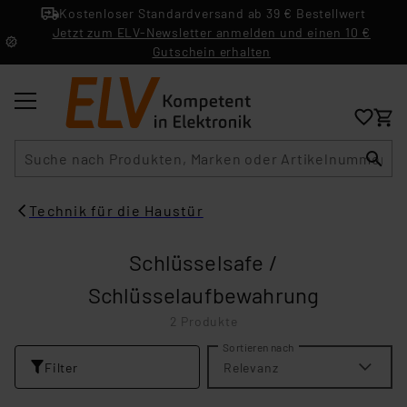
Kostenloser Standardversand ab 39 € Bestellwert
Jetzt zum ELV-Newsletter anmelden und einen 10 €
Gutschein erhalten
Suche
Technik für die Haustür
Schlüsselsafe /
Schlüsselaufbewahrung
2 Produkte
Sortieren nach
Filter
Relevanz