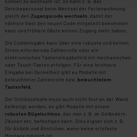
schnell zu wechseln ist. So kann z. B. das
nachfolgend dargestellten bzw. die von Ihnen
Servicepersonal beim Wechsel der Ferienwohnung
ausgewählten Verarbeitungszwecke (Art. 6 Abs.1a DSG-
gleich den
Zugangscode wechseln
, damit der
VO) zu. Eine detaillierte Auflistung der einzelnen
nächste Gast den neuen Code mitgeteilt bekommen
Cookies nach Zweck und Anbieter ist durch Klick auf
kann und frühere Gäste keinen Zugang mehr haben.
den Button „Ablehnen oder Einstellungen“ abrufbar. Sie
Die Codeeingabe kann über eine robuste und keinen
können die Verwendung nicht notwendiger Cookies
Strom erfordernde Zahlenrolle oder ein
ablehnen oder ihr ganz oder teilweise zustimmen. Ihre
elektronisches Tasteneingabefeld mit mechanischen
erteilte Zustimmung können Sie jederzeit unter dem
oder Touch-Tasten erfolgen. Für eine leichtere
Link „Cookie Einstellungen“ anpassen oder widerrufen.
Eingabe bei Dunkelheit gibt es Modelle mit
Die Rechtmäßigkeit der Speicherung, Abrufung und
beleuchteter Zahlenrolle bzw.
beleuchtetem
Weiterverarbeitung dieser Daten zur Auswertung und
Tastenfeld
.
Analyse bis zum Zeitpunkt des Widerrufs bleibt hiervon
unberührt. Ihre Browser-Einstellungen können dazu
Der Schlüsselsafe muss auch nicht fest an der Wand
führen, dass die Einstellungen nicht längerfristig
befestigt werden, es gibt Modelle mit einem
gespeichert werden und dieses Banner erneut
robusten Bügelschloss
, das man z. B. an Geländern,
angezeigt wird.
Zäunen etc. befestigen kann. Dies eignet sich z. B.
für Airbnb und Ähnliches, wenn keine ortsfeste
„Einige Drittanbieter verarbeiten personenbezogene
Montage möglich ist.