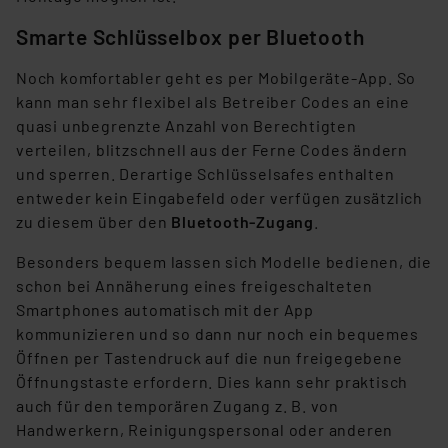
Daten in den USA. Ihre Einwilligung zur Einbindung von
Cookies dieser Drittanbieter umfasst daher ggf. auch
Smarte Schlüsselbox per Bluetooth
die Verarbeitung Ihrer Daten in den USA gemäß Art. 49
(1) lit. a DSGVO. Nähere Infos zu diesen Drittanbietern
Noch komfortabler geht es per Mobilgeräte-App. So
und zu der jeweiligen Datenübermittlung erhalten Sie in
kann man sehr flexibel als Betreiber Codes an eine
der Datenschutzerklärung. Für die USA besteht kein
quasi unbegrenzte Anzahl von Berechtigten
Angemessenheitsbeschluss der EU. Dies bedeutet,
verteilen, blitzschnell aus der Ferne Codes ändern
dass die USA als Land mit unzureichendem
und sperren. Derartige Schlüsselsafes enthalten
Datenschutz nach EU-Standards eingestuft wird. So
entweder kein Eingabefeld oder verfügen zusätzlich
besteht etwa das Risiko, dass US-Behörden
zu diesem über den
Bluetooth-Zugang
.
personenbezogene Daten in
Besonders bequem lassen sich Modelle bedienen, die
Überwachungsprogrammen verarbeiten, ohne dass
schon bei Annäherung eines freigeschalteten
hiergegen Klagemöglichkeiten für Europäer bestehen.
Smartphones automatisch mit der App
Unsere Kooperation mit diesen Dienstleistern stützt
kommunizieren und so dann nur noch ein bequemes
sich auf die Standarddatenschutzklauseln der
Öffnen per Tastendruck auf die nun freigegebene
Europäischen Kommission sowie einer eigenen
Öffnungstaste erfordern. Dies kann sehr praktisch
Beurteilung der mit der Datenübermittlung,
auch für den temporären Zugang z. B. von
insbesondere der Art der übermittelten Daten,
Handwerkern, Reinigungspersonal oder anderen
verbundenen Risiken.“