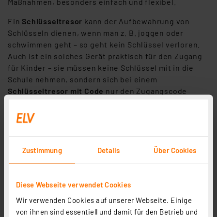
Maßnahmen, besonders einfach und flexibel.
Ein
Schlüsseltresor
kann der Aufbewahrung von
Schlüsseln dienen, wenn man z. B. joggen oder
schwimmen geht – so geht kein Schlüssel verloren.
Auch ist ein solches Gerät praktisch für den Zugang
für Kinder – sie müssen keine Schlüssel mit in die
Schule nehmen, sondern sich bei einem
Schlüsseltresor mit Code
nur den Zugangscode
merken. Ältere Kinder können dann auch
entsprechend ausgestattete Schlüsseltresore per
Smartphone öffnen.
Die meisten Schlüsselsafes können mehrere
Zustimmung
Details
Über Cookies
Schlüssel wie etwa für die Haustür und
Appartement/Wohnung fassen. Neben
herkömmlichen Schlüsseln kann man dort u. a. auch
Diese Webseite verwendet Cookies
Codekarten oder RFID-Tags deponieren. Auch für die
Wir verwenden Cookies auf unserer Webseite. Einige
Übergabe von Mietwagen o. ä. kann solch eine
von ihnen sind essentiell und damit für den Betrieb und
Schlüsselbox
eingesetzt werden.