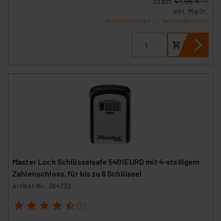
Statt
41,95 € **
inkl. MwSt.
Informationen zu Versandkosten
Master Lock Schlüsselsafe 5401EURD mit 4-stelligem
Zahlenschloss, für bis zu 6 Schlüssel
Artikel-Nr. 094732
1
2
3
4
5
(2)