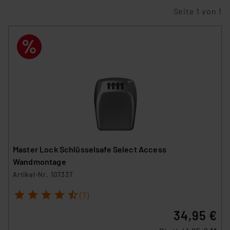
Seite 1 von 1
Master Lock Schlüsselsafe Select Access
Wandmontage
Artikel-Nr. 107337
1
2
3
4
5
(7)
34,95 €