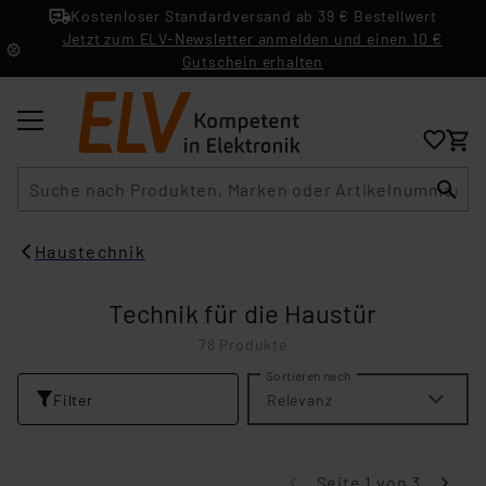
Kostenloser Standardversand ab 39 € Bestellwert
Jetzt zum ELV-Newsletter anmelden und einen 10 €
Gutschein erhalten
Suche
Haustechnik
Technik für die Haustür
78 Produkte
Sortieren nach
Filter
Relevanz
Seite 1 von 3