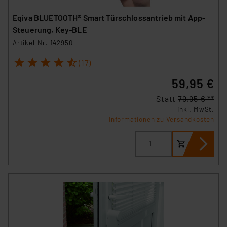
Eqiva BLUETOOTH® Smart Türschlossantrieb mit App-
Steuerung, Key-BLE
Artikel-Nr. 142950
1
2
3
4
5
(17)
59,95 €
Statt
79,95 € **
inkl. MwSt.
Informationen zu Versandkosten