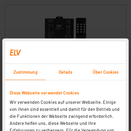
ELV Sboard-II Mini Dual-Relay-Controller mit Wiegand-
Schnittstelle
Artikel-Nr. 251464
Zustimmung
Details
Über Cookies
1
2
3
4
5
(1)
Diese Webseite verwendet Cookies
29,95 €
Wir verwenden Cookies auf unserer Webseite. Einige
inkl. MwSt.
Informationen zu Versandkosten
von ihnen sind essentiell und damit für den Betrieb und
die Funktionen der Webseite zwingend erforderlich.
Andere helfen uns, diese Webseite und ihre
Erfahrungen zu verbessern. Für die Verwendung von